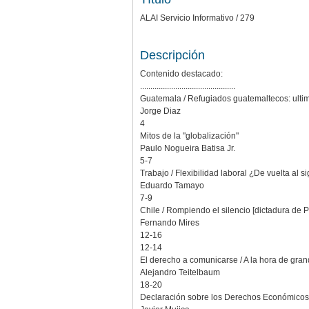
ALAI Servicio Informativo / 279
Descripción
Contenido destacado:
..............................................
Guatemala / Refugiados guatemaltecos: ultim
Jorge Diaz
4
Mitos de la "globalización"
Paulo Nogueira Batisa Jr.
5-7
Trabajo / Flexibilidad laboral ¿De vuelta al si
Eduardo Tamayo
7-9
Chile / Rompiendo el silencio [dictadura de P
Fernando Mires
12-16
12-14
El derecho a comunicarse / A la hora de gr
Alejandro Teitelbaum
18-20
Declaración sobre los Derechos Económicos, 