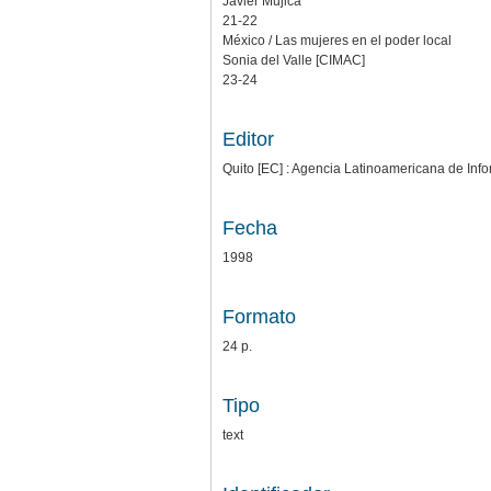
Javier Mujica
21-22
México / Las mujeres en el poder local
Sonia del Valle [CIMAC]
23-24
Editor
Quito [EC] : Agencia Latinoamericana de Info
Fecha
1998
Formato
24 p.
Tipo
text