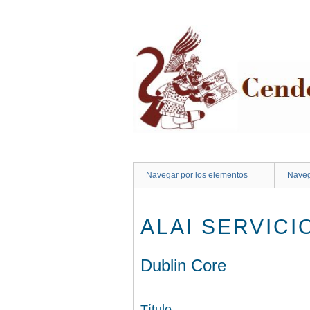
Saltar
al
contenido
principal
Navegar por los elementos
Naveg
ALAI SERVICI
Dublin Core
Título