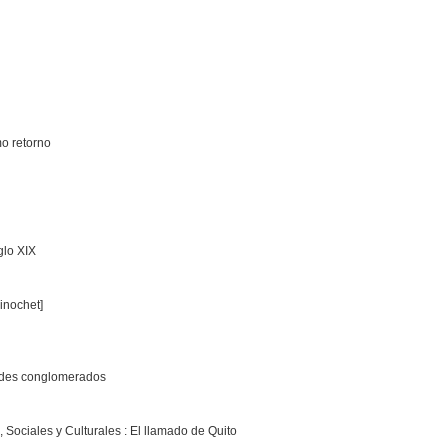
o retorno
glo XIX
inochet]
andes conglomerados
Sociales y Culturales : El llamado de Quito