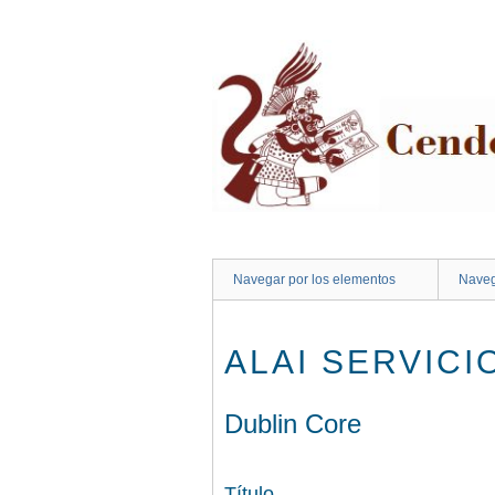
Saltar
al
contenido
principal
Navegar por los elementos
Naveg
ALAI SERVICI
Dublin Core
Título