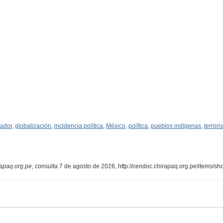
ador
,
globalización
,
incidencia política
,
México
,
política
,
pueblos indígenas
,
terror
apaq.org.pe
, consulta 7 de agosto de 2026,
http://cendoc.chirapaq.org.pe/items/s