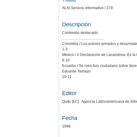
ALAI Servicio Informativo / 278
Descripción
Contenido destacado:
..............................................
Colombia / Los actores armados y desarmados de
1-3
México / V Declaración de Lacandona :Es la h
8-10
Ecuador / Se crea foro ciudadano sobre der
Eduardo Tamayo
10-11
Editor
Quito [EC] : Agencia Latinoamericana de Info
Fecha
1998