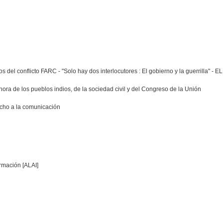
l conflicto FARC - "Solo hay dos interlocutores : El gobierno y la guerrilla" - ELN:
ora de los pueblos indios, de la sociedad civil y del Congreso de la Unión
echo a la comunicación
rmación [ALAI]