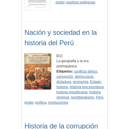
poder
,
pueblos indígenas
Nación y sociedad en la
historia del Perú
[01]
La geografía y la era
prehispánica
Etiquetas:
conflicto bélico
,
corrupción
,
democracia
,
dictadura
,
economía
,
Estado
,
historia
,
historia precolombina
,
historia republicana
,
historia
virreinal
,
neoliberalismo
,
Perú
,
poder
,
política
,
revoluciones
Historia de la corrupción