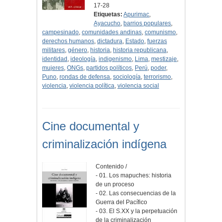
17-28
Etiquetas:
Apurimac
,
Ayacucho
,
barrios populares
,
campesinado
,
comunidades andinas
,
comunismo
,
derechos humanos
,
dictadura
,
Estado
,
fuerzas
militares
,
género
,
historia
,
historia republicana
,
identidad
,
ideología
,
indigenismo
,
Lima
,
mestizaje
,
mujeres
,
ONGs
,
partidos políticos
,
Perú
,
poder
,
Puno
,
rondas de defensa
,
sociología
,
terrorismo
,
violencia
,
violencia política
,
violencia social
Cine documental y
criminalización indígena
Contenido /
- 01. Los mapuches: historia
de un proceso
- 02. Las consecuencias de la
Guerra del Pacífico
- 03. El S.XX y la perpetuación
de la criminalización