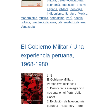
cultura
,
Derecho
,
dictadura
,
economía
,
educación
,
ensayo
,
España
,
folklore
,
ideología
,
indigenismo
,
literatura
,
México
,
modernismo
,
música
,
periodismo
,
Perú
,
poesía
,
política
,
pueblos indígenas
,
religiosidad indígena
,
Venezuela
El Gobierno Militar / Una
experiencia peruana,
1968-1980
[01]
El Gobierno Militar :
Perspectiva histórica /
1. Democracia e integración
nacional en el Perú - Julio
Cotler
2. Evolución de la economía
peruana - Rosemary Thorp