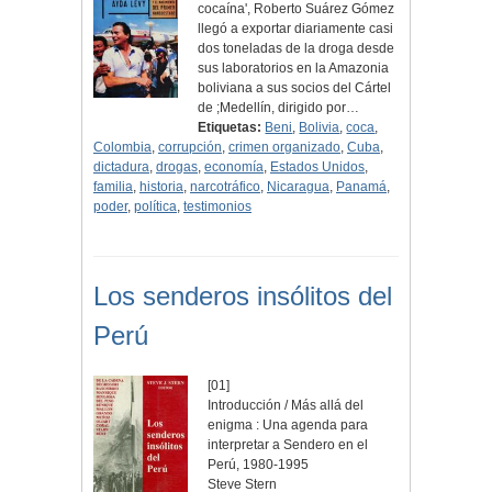
cocaína', Roberto Suárez Gómez
llegó a exportar diariamente casi
dos toneladas de la droga desde
sus laboratorios en la Amazonia
boliviana a sus socios del Cártel
de ;Medellín, dirigido por…
Etiquetas:
Beni
,
Bolivia
,
coca
,
Colombia
,
corrupción
,
crimen organizado
,
Cuba
,
dictadura
,
drogas
,
economía
,
Estados Unidos
,
familia
,
historia
,
narcotráfico
,
Nicaragua
,
Panamá
,
poder
,
política
,
testimonios
Los senderos insólitos del
Perú
[01]
Introducción / Más allá del
enigma : Una agenda para
interpretar a Sendero en el
Perú, 1980-1995
Steve Stern