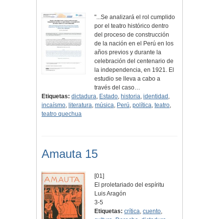
"...Se analizará el rol cumplido
por el teatro histórico dentro
del proceso de construcción
de la nación en el Perú en los
años previos y durante la
celebración del centenario de
la independencia, en 1921. El
estudio se lleva a cabo a
través del caso…
Etiquetas:
dictadura
,
Estado
,
historia
,
identidad
,
incaísmo
,
literatura
,
música
,
Perú
,
política
,
teatro
,
teatro quechua
Amauta 15
[01]
El proletariado del espíritu
Luis Aragón
3-5
Etiquetas:
crítica
,
cuento
,