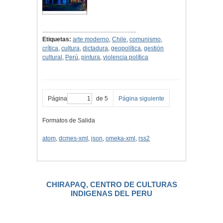
...............................................................
Etiquetas:
arte moderno
,
Chile
,
comunismo
,
crítica
,
cultura
,
dictadura
,
geopolítica
,
gestión
cultural
,
Perú
,
pintura
,
violencia política
Página
de 5
Página siguiente
Formatos de Salida
atom
,
dcmes-xml
,
json
,
omeka-xml
,
rss2
CHIRAPAQ, CENTRO DE CULTURAS
INDIGENAS DEL PERU