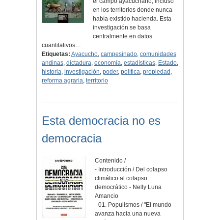
el campo ayacuchano, incluso
en los territorios donde nunca
había existido hacienda. Esta
investigación se basa
centralmente en datos
cuantitativos…
Etiquetas:
Ayacucho
,
campesinado
,
comunidades
andinas
,
dictadura
,
economía
,
estadísticas
,
Estado
,
historia
,
investigación
,
poder
,
política
,
propiedad
,
reforma agraria
,
territorio
Esta democracia no es
democracia
Contenido /
- Introducción / Del colapso
climático al colapso
democrático - Nelly Luna
Amancio
- 01. Populismos / "El mundo
avanza hacia una nueva