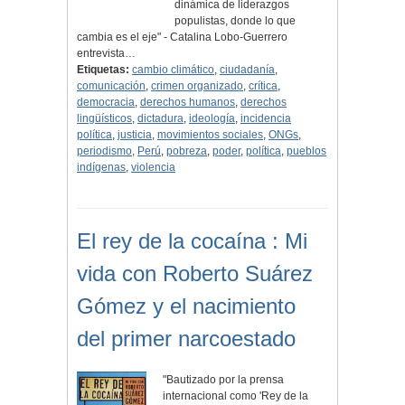
dinámica de liderazgos
populistas, donde lo que
cambia es el eje" - Catalina Lobo-Guerrero
entrevista…
Etiquetas:
cambio climático
,
ciudadanía
,
comunicación
,
crimen organizado
,
crítica
,
democracia
,
derechos humanos
,
derechos
lingüísticos
,
dictadura
,
ideología
,
incidencia
política
,
justicia
,
movimientos sociales
,
ONGs
,
periodismo
,
Perú
,
pobreza
,
poder
,
política
,
pueblos
indígenas
,
violencia
El rey de la cocaína : Mi
vida con Roberto Suárez
Gómez y el nacimiento
del primer narcoestado
"Bautizado por la prensa
internacional como 'Rey de la