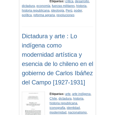
Etiquetas:
crítica
,
desarrollo
,
dictadura
,
economía
,
fuerzas militares
,
historia
,
historia republicana
,
ideología
,
Perú
,
poder
,
política
,
reforma agraria
,
revoluciones
Dictadura y arte : Lo
indígena como
modernidad artística y
esencia de lo chileno en el
gobierno de Carlos Ibáñez
del Campo [1927-1931]
Etiquetas:
arte
,
arte indígena
,
Chile
,
dictadura
,
historia
,
historia republicana
,
iconografía
,
identidad
,
modernidad
,
nacionalismo
,