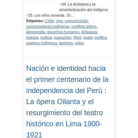
- 04. La dictadura y la
pinochetización del indígena
- 05. Los años noventa : El…
Etiquetas:
Chile
,
cine
,
comunicación
,
comunicadores indígenas
,
conflicto bélico
,
demografía
,
derechos humanos
,
dictadura
,
historia
,
justicia
,
mapuches
,
Perú
,
poder
,
política
,
pueblos indígenas
,
territorio
,
video
Nación e identidad hacia
el primer centenario de la
independencia del Perú :
La ópera Ollanta y el
resurgimiento del teatro
histórico en Lima 1900-
1921