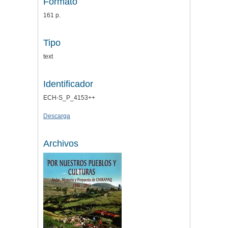
Formato
161 p.
Tipo
text
Identificador
ECH-S_P_4153++
Descarga
Archivos