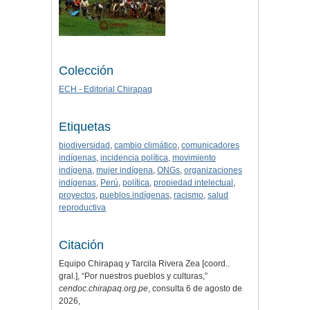
Colección
ECH - Editorial Chirapaq
Etiquetas
biodiversidad
,
cambio climático
,
comunicadores
indígenas
,
incidencia política
,
movimiento
indígena
,
mujer indígena
,
ONGs
,
organizaciones
indígenas
,
Perú
,
política
,
propiedad intelectual
,
proyectos
,
pueblos indígenas
,
racismo
,
salud
reproductiva
Citación
Equipo Chirapaq y Tarcila Rivera Zea [coord..
gral.], “Por nuestros pueblos y culturas,”
cendoc.chirapaq.org.pe
, consulta 6 de agosto de
2026,