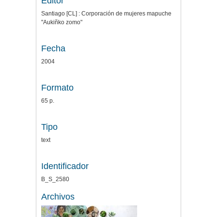
Editor
Santiago [CL] : Corporación de mujeres mapuche
"Aukiñko zomo"
Fecha
2004
Formato
65 p.
Tipo
text
Identificador
B_S_2580
Archivos