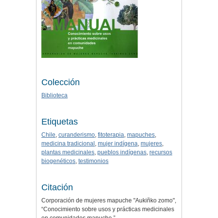
Colección
Biblioteca
Etiquetas
Chile
,
curanderismo
,
fitoterapia
,
mapuches
,
medicina tradicional
,
mujer indígena
,
mujeres
,
plantas medicinales
,
pueblos indígenas
,
recursos
biogenéticos
,
testimonios
Citación
Corporación de mujeres mapuche "Aukiñko zomo",
“Conocimiento sobre usos y prácticas medicinales