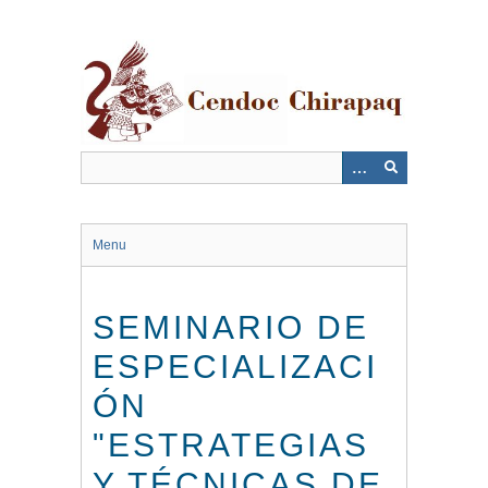
Saltar
al
contenido
principal
Menu
SEMINARIO DE
ESPECIALIZACI
ÓN
"ESTRATEGIAS
Y TÉCNICAS DE