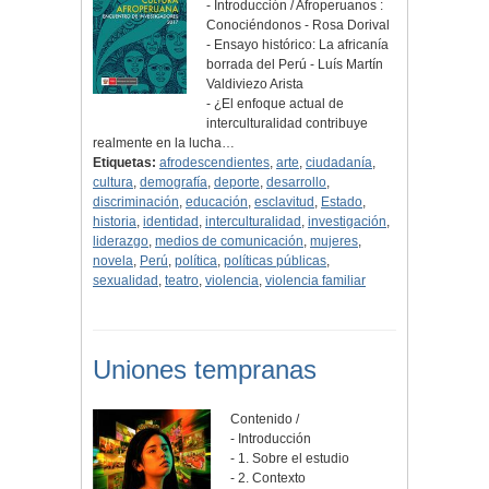
- Introducción / Afroperuanos :
Conociéndonos - Rosa Dorival
- Ensayo histórico: La africanía
borrada del Perú - Luís Martín
Valdiviezo Arista
- ¿El enfoque actual de
interculturalidad contribuye
realmente en la lucha…
Etiquetas:
afrodescendientes
,
arte
,
ciudadanía
,
cultura
,
demografía
,
deporte
,
desarrollo
,
discriminación
,
educación
,
esclavitud
,
Estado
,
historia
,
identidad
,
interculturalidad
,
investigación
,
liderazgo
,
medios de comunicación
,
mujeres
,
novela
,
Perú
,
política
,
políticas públicas
,
sexualidad
,
teatro
,
violencia
,
violencia familiar
Uniones tempranas
Contenido /
- Introducción
- 1. Sobre el estudio
- 2. Contexto