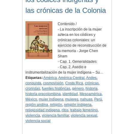
las crónicas de la Colonia
Contenido /
- La inscripción de la mujer
azteca en los códices y
crónicas coloniales: un
ejercicio de reconstrucción de
la memoria - Jorge Chen
Sham
- Cap. 1. Generalidades
- Cap. 2. Asedio e
instrumentalización de la mujer indígena – Su…
Etiquetas:
América
,
América Central
,
Andes
,
conquista
,
cosmovisión
,
Costa Rica
,
crónicas
,
cronistas
,
fuentes históricas
,
género
,
historia
,
historia precolombina
,
identidad
,
Mesoamérica
,
México
,
mujer indígena
,
mujeres
,
nahuas
,
Perú
,
región andina
,
religión
,
religión indígena
,
religiosidad indígena
,
ritos
,
trabajo femenino
,
violencia
,
violencia familiar
,
violencia sexual
,
violencia social