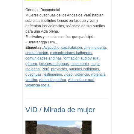
Género : Documental
Mujeres quechuas de los Andes de Perú hablan
sobre las múltiples formas en las que viven y
enfrentan las violencias, así como de sus sueños
para una vida plena.
Festivales y muestras en los que participó :
- Birrarangga Film…
Etiquetas:
Ayacucho
,
capacitación
,
cine indígena
,
comunicación
,
comunicadores indígenas
,
comunidades andinas
,
formación audiovisual
,
género
,
jóvenes indígenas
,
matrimonio
,
mujer
indígena
,
Perú
,
proyectos
,
pueblos indígenas
,
quechuas
,
testimonios
,
video
,
violencia
,
violencia
familiar
,
violencia política
,
violencia sexual
,
violencia social
VID / Mirada de mujer