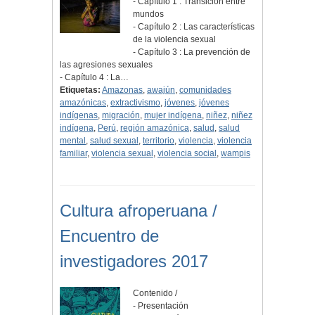
- Capítulo 1 : Transición entre
mundos
- Capítulo 2 : Las características
de la violencia sexual
- Capítulo 3 : La prevención de
las agresiones sexuales
- Capítulo 4 : La…
Etiquetas:
Amazonas
,
awajún
,
comunidades
amazónicas
,
extractivismo
,
jóvenes
,
jóvenes
indígenas
,
migración
,
mujer indígena
,
niñez
,
niñez
indígena
,
Perú
,
región amazónica
,
salud
,
salud
mental
,
salud sexual
,
territorio
,
violencia
,
violencia
familiar
,
violencia sexual
,
violencia social
,
wampis
Cultura afroperuana /
Encuentro de
investigadores 2017
Contenido /
- Presentación