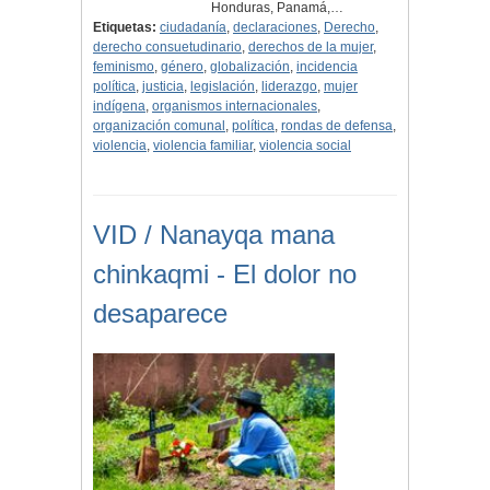
Honduras, Panamá,…
Etiquetas:
ciudadanía
,
declaraciones
,
Derecho
,
derecho consuetudinario
,
derechos de la mujer
,
feminismo
,
género
,
globalización
,
incidencia
política
,
justicia
,
legislación
,
liderazgo
,
mujer
indígena
,
organismos internacionales
,
organización comunal
,
política
,
rondas de defensa
,
violencia
,
violencia familiar
,
violencia social
VID / Nanayqa mana
chinkaqmi - El dolor no
desaparece