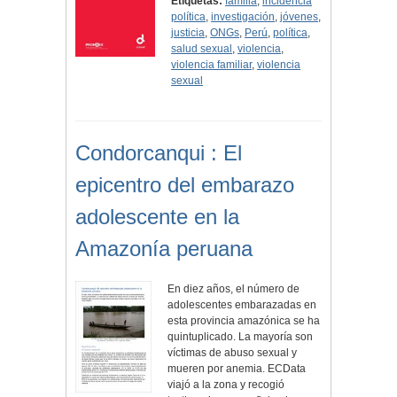
Etiquetas:
familia
,
incidencia
política
,
investigación
,
jóvenes
,
justicia
,
ONGs
,
Perú
,
política
,
salud sexual
,
violencia
,
violencia familiar
,
violencia
sexual
Condorcanqui : El
epicentro del embarazo
adolescente en la
Amazonía peruana
En diez años, el número de
adolescentes embarazadas en
esta provincia amazónica se ha
quintuplicado. La mayoría son
víctimas de abuso sexual y
mueren por anemia. ECData
viajó a la zona y recogió