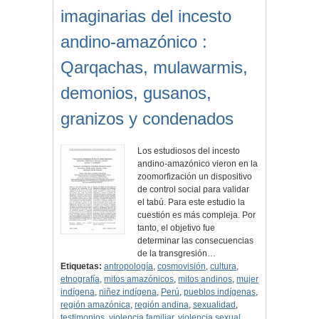
imaginarias del incesto
andino-amazónico :
Qarqachas, mulawarmis,
demonios, gusanos,
granizos y condenados
Los estudiosos del incesto
andino-amazónico vieron en la
zoomorfización un dispositivo
de control social para validar
el tabú. Para este estudio la
cuestión es más compleja. Por
tanto, el objetivo fue
determinar las consecuencias
de la transgresión…
Etiquetas:
antropología
,
cosmovisión
,
cultura
,
etnografía
,
mitos amazónicos
,
mitos andinos
,
mujer
indígena
,
niñez indígena
,
Perú
,
pueblos indígenas
,
región amazónica
,
región andina
,
sexualidad
,
testimonios
,
violencia familiar
,
violencia sexual