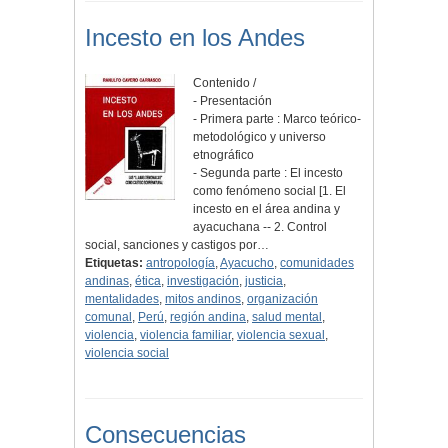
Incesto en los Andes
Contenido /
- Presentación
- Primera parte : Marco teórico-
metodológico y universo
etnográfico
- Segunda parte : El incesto
como fenómeno social [1. El
incesto en el área andina y
ayacuchana -- 2. Control
social, sanciones y castigos por…
Etiquetas:
antropología
,
Ayacucho
,
comunidades
andinas
,
ética
,
investigación
,
justicia
,
mentalidades
,
mitos andinos
,
organización
comunal
,
Perú
,
región andina
,
salud mental
,
violencia
,
violencia familiar
,
violencia sexual
,
violencia social
Consecuencias