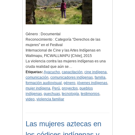
Género : Documental
Reconocimiento : Categoría “Derechos de las
mujeres” en el Festival
Internacional de Cine y las Artes Indígenas en
Wallmapu, FICWALLMAPU [Chile], 2015
La violencia contra las mujeres indígenas es una
cruda realidad que aún se…
Etiquetas:
Ayacucho
,
capacitación
,
cine indígena
,
comunicación
,
comunicadores indígenas
,
familia
,
formación audiovisual
,
género
,
jóvenes indígenas
,
mujer indígena
,
Perú
,
proyectos
,
pueblos
indígenas
,
quechuas
,
tecnología
,
testimonios
,
video
,
violencia familiar
Las mujeres aztecas en
los códices indígenas y