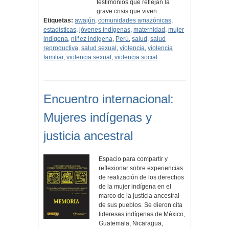
testimonios que reflejan la
grave crisis que viven…
Etiquetas:
awajún
,
comunidades amazónicas
,
estadísticas
,
jóvenes indígenas
,
maternidad
,
mujer
indígena
,
niñez indígena
,
Perú
,
salud
,
salud
reproductiva
,
salud sexual
,
violencia
,
violencia
familiar
,
violencia sexual
,
violencia social
Encuentro internacional:
Mujeres indígenas y
justicia ancestral
Espacio para compartir y
reflexionar sobre experiencias
de realización de los derechos
de la mujer indígena en el
marco de la justicia ancestral
de sus pueblos. Se dieron cita
lideresas indígenas de México,
Guatemala, Nicaragua,