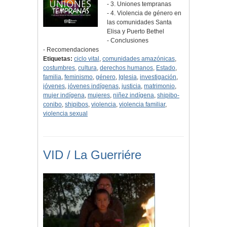
- 3. Uniones tempranas
- 4. Violencia de género en
las comunidades Santa
Elisa y Puerto Bethel
- Conclusiones
- Recomendaciones
Etiquetas:
ciclo vital
,
comunidades amazónicas
,
costumbres
,
cultura
,
derechos humanos
,
Estado
,
familia
,
feminismo
,
género
,
Iglesia
,
investigación
,
jóvenes
,
jóvenes indígenas
,
justicia
,
matrimonio
,
mujer indígena
,
mujeres
,
niñez indígena
,
shipibo-
conibo
,
shipibos
,
violencia
,
violencia familiar
,
violencia sexual
VID / La Guerriére