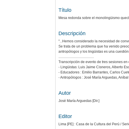
Título
Mesa redonda sobre el monolingüismo quech
Descripción
"...Hemos considerado la necesidad de conv
Se trata de un problema que ha venido preoc
antropólogos y los lingüistas es una cuestión
.........................................
Transcripción de evento de tres sesiones en e
- Lingüistas: Luis Jaime Cisneros, Alberto 
- Educadores : Emilio Barrantes, Carlos Cue
- Antropólogos : José María Arguedas, Aníbal
Autor
José María Arguedas [Dir.]
Editor
Lima [PE] : Casa de la Cultura del Perú / Se