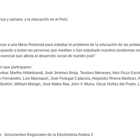
ua y aymara, y la educación en el Perú
ocar a una Mesa Redonda para estudiar el problema de la educación de las pobla
upando a todas las personas que meditan o han estudiado nuestros problemas soc
 esencial que afecta al desarrollo social de nuestro país"
l que participaron:
Escobar, Martha Hildebrandt, José Jiménez Borja, Teodoro Meneses, Inés Pozzi Esco
to Fernandini, Luis Marroquín, José Portugal Catacora, Alejandro Rivera Martínez,
 Buitrón, William Mangin, José Matos Mar, John V. Murra, Oscar Núñez del Prado, L
rie : Documentos Regionales de la Etnohistoria Andina 2