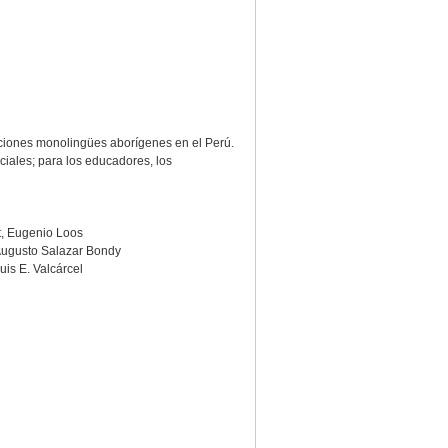
ciones monolingües aborígenes en el Perú.
iales; para los educadores, los
t, Eugenio Loos
 Augusto Salazar Bondy
uis E. Valcárcel