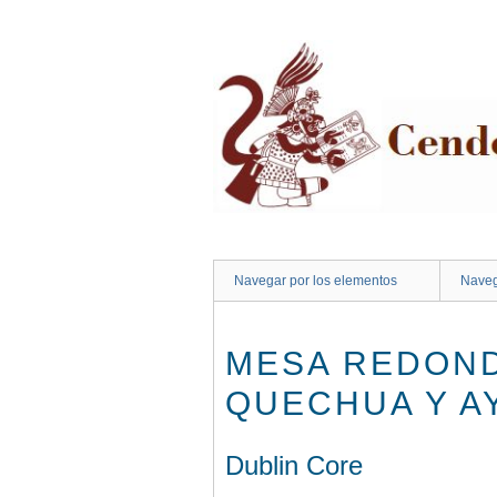
Saltar
al
contenido
principal
Navegar por los elementos
Naveg
MESA REDOND
QUECHUA Y A
Dublin Core