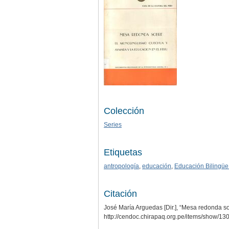
Colección
Series
Etiquetas
antropología
,
educación
,
Educación Bilingüe 
Citación
José María Arguedas [Dir.], “Mesa redonda s
http://cendoc.chirapaq.org.pe/items/show/13