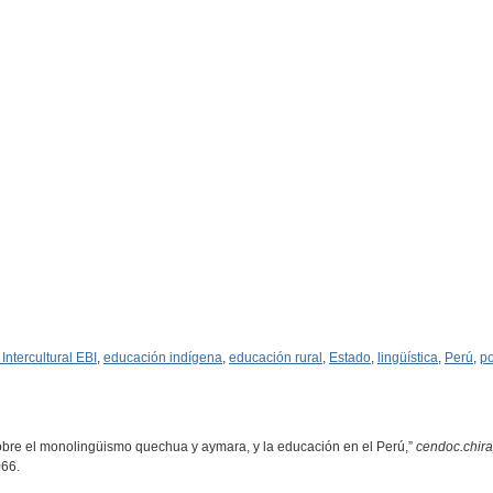
Intercultural EBI
,
educación indígena
,
educación rural
,
Estado
,
lingüística
,
Perú
,
po
obre el monolingüismo quechua y aymara, y la educación en el Perú,”
cendoc.chir
066
.