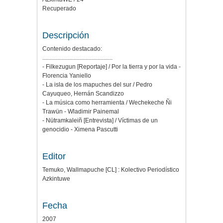
Recuperado
Descripción
Contenido destacado:
...............................................
- Filkezugun [Reportaje] / Por la tierra y por la vida -
Florencia Yaniello
- La isla de los mapuches del sur / Pedro
Cayuqueo, Hernán Scandizzo
- La música como herramienta / Wechekeche Ñi
Trawün - Wladimir Painemal
- Nütramkaleiñ [Entrevista] / Víctimas de un
genocidio - Ximena Pascutti
Editor
Temuko, Wallmapuche [CL] : Kolectivo Periodístico
Azkintuwe
Fecha
2007