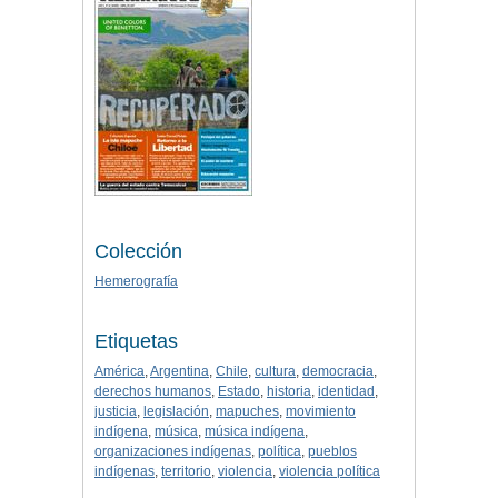
Colección
Hemerografía
Etiquetas
América
,
Argentina
,
Chile
,
cultura
,
democracia
,
derechos humanos
,
Estado
,
historia
,
identidad
,
justicia
,
legislación
,
mapuches
,
movimiento
indígena
,
música
,
música indígena
,
organizaciones indígenas
,
política
,
pueblos
indígenas
,
territorio
,
violencia
,
violencia política