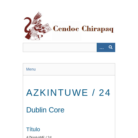
Saltar
al
contenido
principal
Menu
AZKINTUWE / 24
Dublin Core
Título
AZkintuWE / 24