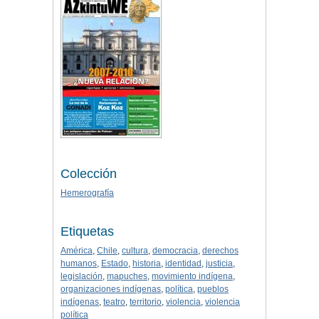
Colección
Hemerografía
Etiquetas
América
,
Chile
,
cultura
,
democracia
,
derechos
humanos
,
Estado
,
historia
,
identidad
,
justicia
,
legislación
,
mapuches
,
movimiento indígena
,
organizaciones indígenas
,
política
,
pueblos
indígenas
,
teatro
,
territorio
,
violencia
,
violencia
política