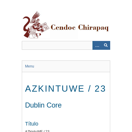
Saltar
al
contenido
principal
Menu
AZKINTUWE / 23
Dublin Core
Título
AZkintuWE / 23