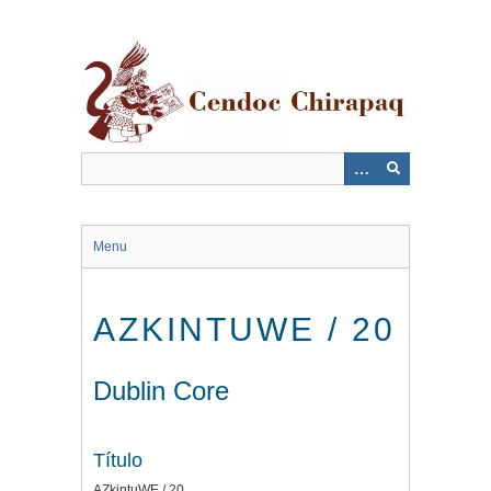
Saltar
al
contenido
principal
Menu
AZKINTUWE / 20
Dublin Core
Título
AZkintuWE / 20