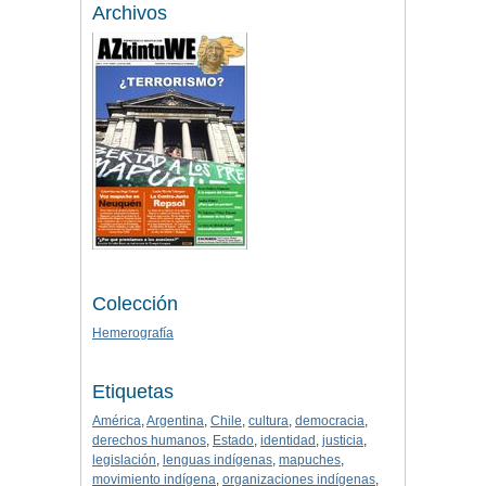
Archivos
Colección
Hemerografía
Etiquetas
América
,
Argentina
,
Chile
,
cultura
,
democracia
,
derechos humanos
,
Estado
,
identidad
,
justicia
,
legislación
,
lenguas indígenas
,
mapuches
,
movimiento indígena
,
organizaciones indígenas
,