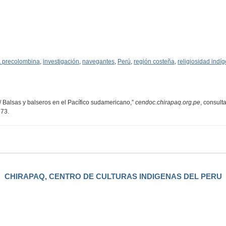
ia precolombina
,
investigación
,
navegantes
,
Perú
,
región costeña
,
religiosidad indí
/ Balsas y balseros en el Pacífico sudamericano,”
cendoc.chirapaq.org.pe
, consult
773
.
CHIRAPAQ, CENTRO DE CULTURAS INDIGENAS DEL PERU