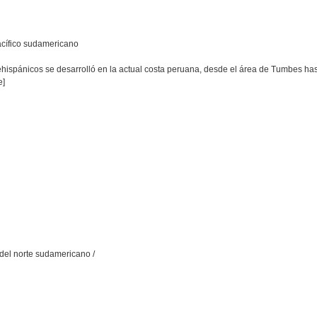
acífico sudamericano
ispánicos se desarrolló en la actual costa peruana, desde el área de Tumbes hast
e]
o del norte sudamericano /