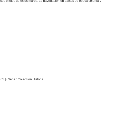
icos pilotos de estos mares. La navegación en balsas de época colonial /
E] / Serie : Colección Historia