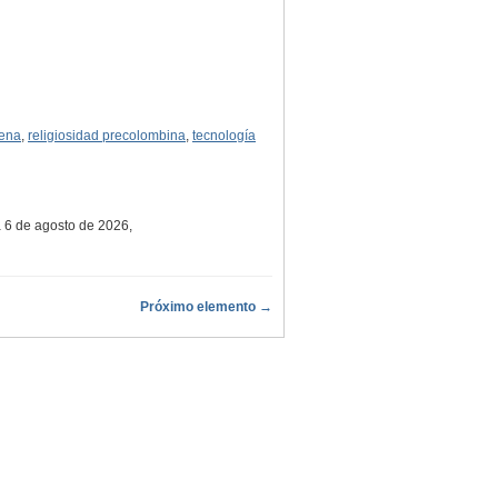
gena
,
religiosidad precolombina
,
tecnología
a 6 de agosto de 2026,
Próximo elemento →