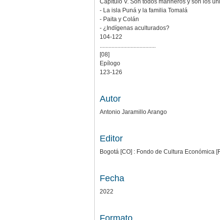
Capítulo V. Son todos marineros y son los ún
- La isla Puná y la familia Tomalá
- Paita y Colán
- ¿Indígenas aculturados?
104-122
......................................
[08]
Epílogo
123-126
Autor
Antonio Jaramillo Arango
Editor
Bogotá [CO] : Fondo de Cultura Económica [FC
Fecha
2022
Formato