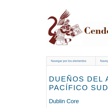
Saltar
al
contenido
principal
Navegar por los elementos
Naveg
DUEÑOS DEL 
PACÍFICO SU
Dublin Core