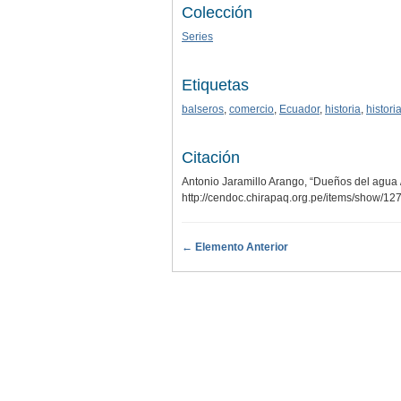
Colección
Series
Etiquetas
balseros
,
comercio
,
Ecuador
,
historia
,
histor
Citación
Antonio Jaramillo Arango, “Dueños del agua 
http://cendoc.chirapaq.org.pe/items/show/12
← Elemento Anterior
.