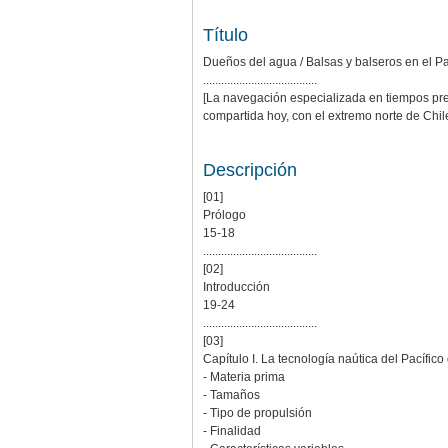
Título
Dueños del agua / Balsas y balseros en el P
......................................
[La navegación especializada en tiempos preh
compartida hoy, con el extremo norte de Chil
Descripción
[01]
Prólogo
15-18
......................................
[02]
Introducción
19-24
......................................
[03]
Capítulo I. La tecnología naútica del Pacífic
- Materia prima
- Tamaños
- Tipo de propulsión
- Finalidad