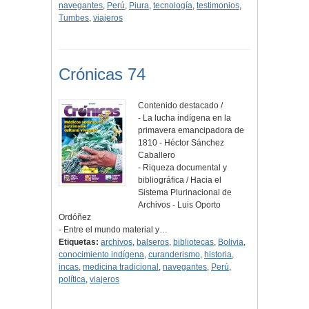
navegantes
,
Perú
,
Piura
,
tecnología
,
testimonios
,
Tumbes
,
viajeros
Crónicas 74
Contenido destacado /
- La lucha indígena en la
primavera emancipadora de
1810 - Héctor Sánchez
Caballero
- Riqueza documental y
bibliográfica / Hacia el
Sistema Plurinacional de
Archivos - Luis Oporto
Ordóñez
- Entre el mundo material y…
Etiquetas:
archivos
,
balseros
,
bibliotecas
,
Bolivia
,
conocimiento indígena
,
curanderismo
,
historia
,
incas
,
medicina tradicional
,
navegantes
,
Perú
,
política
,
viajeros