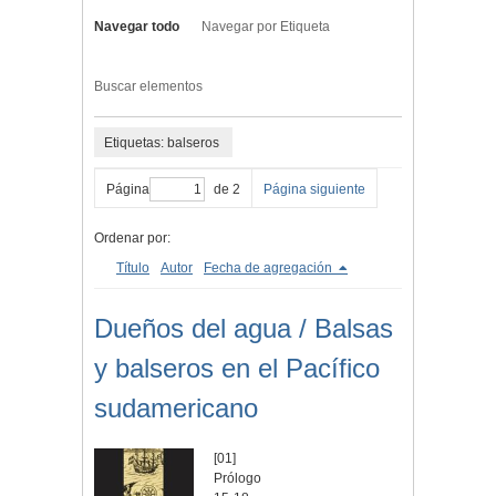
Navegar todo
Navegar por Etiqueta
Buscar elementos
Etiquetas: balseros
Página
de 2
Página siguiente
Ordenar por:
Título
Autor
Fecha de agregación
Dueños del agua / Balsas
y balseros en el Pacífico
sudamericano
[01]
Prólogo