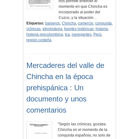
nos permite entrever el
momento en que Chincha es
incorporado al poder del
Cuzco, y la situación…
Etiquetas:
balseros
,
Chincha
,
comercio
,
conquista
,
crónicas
,
etnohistoria
,
fuentes históricas
,
historia
,
historia precolombina
,
Ica
,
navegantes
,
Perú
,
región costeña
Mercaderes del valle de
Chincha en la época
prehispánica : Un
documento y unos
comentarios
"Según las crónicas, gozaba
Chincha en el momento de la
conquista española, no solo de