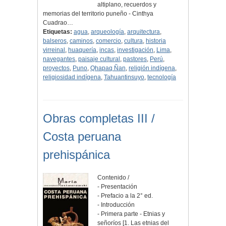
altiplano, recuerdos y
memorias del territorio puneño - Cinthya
Cuadrao…
Etiquetas:
agua
,
arqueología
,
arquitectura
,
balseros
,
caminos
,
comercio
,
cultura
,
historia
virreinal
,
huaquería
,
incas
,
investigación
,
Lima
,
navegantes
,
paisaje cultural
,
pastores
,
Perú
,
proyectos
,
Puno
,
Qhapaq Ñan
,
religión indígena
,
religiosidad indígena
,
Tahuantinsuyo
,
tecnología
Obras completas III /
Costa peruana
prehispánica
Contenido /
- Presentación
- Prefacio a la 2° ed.
- Introducción
- Primera parte - Etnias y
señoríos [1. Las etnias del