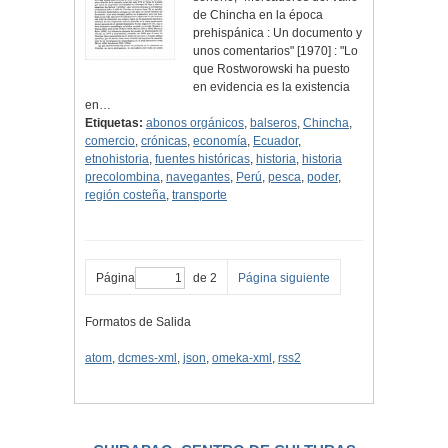
de Chincha en la época
prehispánica : Un documento y
unos comentarios" [1970] : "Lo
que Rostworowski ha puesto
en evidencia es la existencia
en…
Etiquetas:
abonos orgánicos
,
balseros
,
Chincha
,
comercio
,
crónicas
,
economía
,
Ecuador
,
etnohistoria
,
fuentes históricas
,
historia
,
historia
precolombina
,
navegantes
,
Perú
,
pesca
,
poder
,
región costeña
,
transporte
Página
de 2
Página siguiente
Formatos de Salida
atom
,
dcmes-xml
,
json
,
omeka-xml
,
rss2