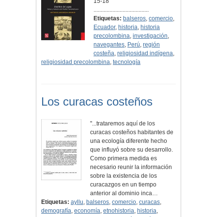
15-18
......................................
Etiquetas:
balseros
,
comercio
,
Ecuador
,
historia
,
historia
precolombina
,
investigación
,
navegantes
,
Perú
,
región
costeña
,
religiosidad indígena
,
religiosidad precolombina
,
tecnología
Los curacas costeños
"...trataremos aquí de los
curacas costeños habitantes de
una ecología diferente hecho
que influyó sobre su desarrollo.
Como primera medida es
necesario reunir la información
sobre la existencia de los
curacazgos en un tiempo
anterior al dominio inca…
Etiquetas:
ayllu
,
balseros
,
comercio
,
curacas
,
demografía
,
economía
,
etnohistoria
,
historia
,