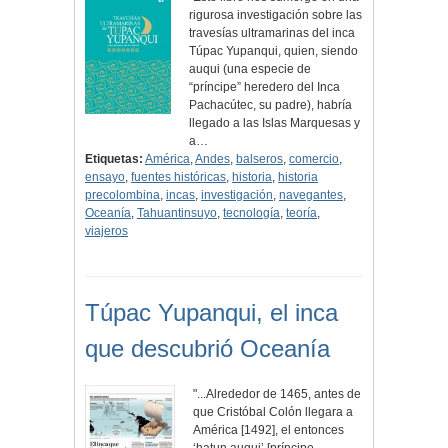
rigurosa investigación sobre las
travesías ultramarinas del inca
Túpac Yupanqui, quien, siendo
auqui (una especie de
“príncipe” heredero del Inca
Pachacútec, su padre), habría
llegado a las Islas Marquesas y
a…
Etiquetas:
América
,
Andes
,
balseros
,
comercio
,
ensayo
,
fuentes históricas
,
historia
,
historia
precolombina
,
incas
,
investigación
,
navegantes
,
Oceanía
,
Tahuantinsuyo
,
tecnología
,
teoría
,
viajeros
Túpac Yupanqui, el inca
que descubrió Oceanía
"...Alrededor de 1465, antes de
que Cristóbal Colón llegara a
América [1492], el entonces