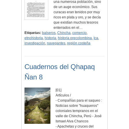
una numerosa población, sino
de un auge económico. Sus
curacas eran tenidos por muy
ricos en plata y oro, y se decía
que existían muchos tesoros
enterrados en el…
Etiquetas:
balseros
,
Chincha
,
comercio
,
etnohistoria
,
historia
,
historia precolombina
,
Ica
,
investigación
,
navegantes
,
región costeña
Cuadernos del Qhapaq
Ñan 8
[01]
Artículos /
- Compañías para el saqueo :
Noticias sobre "huaqueros"
coloniales tempranos en el
valle de Chincha, Perú - José
Ismael Alva Chancos
- Apachetas y cruces del