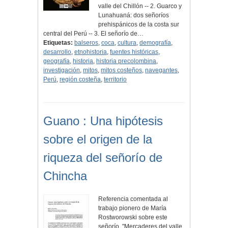
valle del Chillón -- 2. Guarco y
Lunahuaná: dos señoríos
prehispánicos de la costa sur
central del Perú -- 3. El señorío de…
Etiquetas:
balseros
,
coca
,
cultura
,
demografía
,
desarrollo
,
etnohistoria
,
fuentes históricas
,
geografía
,
historia
,
historia precolombina
,
investigación
,
mitos
,
mitos costeños
,
navegantes
,
Perú
,
región costeña
,
territorio
Guano : Una hipótesis
sobre el origen de la
riqueza del señorío de
Chincha
Referencia comentada al
trabajo pionero de María
Rostworowski sobre este
señorío, "Mercaderes del valle