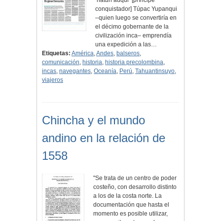
‘hatun auqui’ [príncipe
conquistador] Túpac Yupanqui
–quien luego se convertiría en
el décimo gobernante de la
civilización inca– emprendía
una expedición a las…
Etiquetas:
América
,
Andes
,
balseros
,
comunicación
,
historia
,
historia precolombina
,
incas
,
navegantes
,
Oceanía
,
Perú
,
Tahuantinsuyo
,
viajeros
Chincha y el mundo
andino en la relación de
1558
"Se trata de un centro de poder
costeño, con desarrollo distinto
a los de la costa norte. La
documentación que hasta el
momento es posible utilizar,