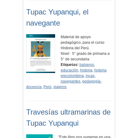
Tupac Yupanqui, el
navegante
Material de apoyo
pedagógico, para el curso
Historia del Perú.
Nivel : 5° grado de primaria a
5° de secundaria
Etiquetas:
balseros
,
educación
,
historia
,
historia
precolombina
,
incas
,
navegantes
,
pedagogía-
docencia
,
Perú
,
viajeros
Travesías ultramarinas de
Tupac Yupanqui
"Este libro nos sumerge en una