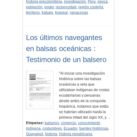
historia precolombina
,
investigación
,
Perú
,
pesca
,
población
,
poder
,
reciprocidad
,
región costeña
,
territorio
,
trabajo
,
trueque
,
yanaconas
Los últimos navegantes
en balsas oceánicas :
Testimonio de un balsero
"Al iniciar una investigación
histórica sobre las balsas
oceánicas a vela que
utilizaban indígenas de costas
ecuatorianas y peruanas
desde antes de la conquista
hispánica, notamos que estás
se habrían utilizado hasta la
primera mitad del siglo XX, y…
Etiquetas:
balseros
,
comercio
,
conocimiento
indígena
,
costumbres
,
Ecuador
,
fuentes históricas
,
Guayaquil
,
historia
,
historia republicana
,