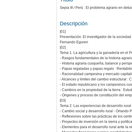
Sepia III / Perú : El problema agrario en deba
Descripción
[01]
Presentación. El investigador de la sociedad 
Fernando Eguren
[02]
Tema 1. La agricultura y la ganadería en el Pe
- Rasgos fundamentales de la historia agrar
- Historia agraria cusqueña, balance y persp
- Papas regaladas y papas regalo : Rentabili
- Racionalidad campesina y mercado capitali
- Alcances y limites del cambio estructural 
- El estado republicano y los campesinos cusq
- Cambios en la propiedad de la tierra : Est
- Origenes y proceso de constitución del em
[03]
Tema 2. Las experiencias de desarrollo rural 
- Cambio social y desarrollo rural - Orlando 
- Reflexiones sobre las prácticas de los cent
- Proyectos de inversión en la sierra y polít
- Elementos para el desarrollo rural ante la 