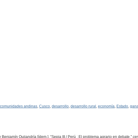
comunidades andinas
,
Cusco
,
desarrollo
,
desarrollo rural
,
economía
,
Estado
,
gana
 y Benjamín Quijandría [ídem.], “Sepia III / Perú : El problema agrario en debate,”
ce