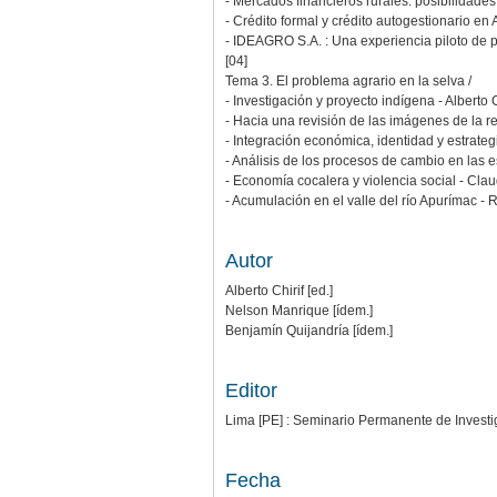
- Mercados financieros rurales: posibilidades 
- Crédito formal y crédito autogestionario en
- IDEAGRO S.A. : Una experiencia piloto de p
[04]
Tema 3. El problema agrario en la selva /
- Investigación y proyecto indígena - Alberto C
- Hacia una revisión de las imágenes de la re
- Integración económica, identidad y estrat
- Análisis de los procesos de cambio en las
- Economía cocalera y violencia social - Cla
- Acumulación en el valle del río Apurímac - 
Autor
Alberto Chirif [ed.]
Nelson Manrique [ídem.]
Benjamín Quijandría [ídem.]
Editor
Lima [PE] : Seminario Permanente de Investiga
Fecha