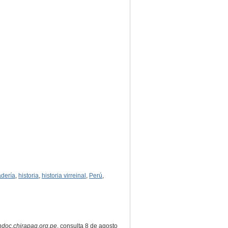
dería
,
historia
,
historia virreinal
,
Perú
,
ndoc.chirapaq.org.pe
, consulta 8 de agosto