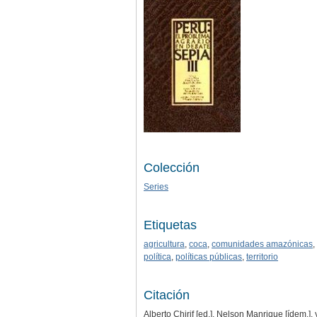
Colección
Series
Etiquetas
agricultura
,
coca
,
comunidades amazónicas
,
política
,
políticas públicas
,
territorio
Citación
Alberto Chirif [ed.], Nelson Manrique [ídem.],