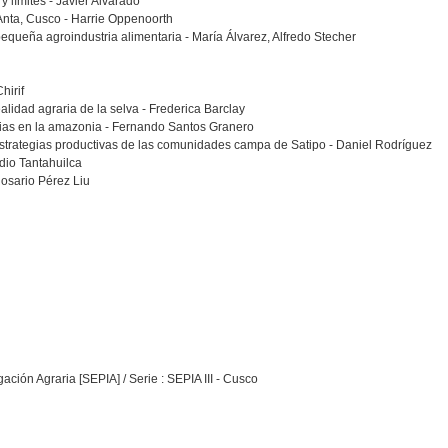
y límites - Javier Alvarado
 Anta, Cusco - Harrie Oppenoorth
equeña agroindustria alimentaria - María Álvarez, Alfredo Stecher
hirif
alidad agraria de la selva - Frederica Barclay
egias en la amazonia - Fernando Santos Granero
 estrategias productivas de las comunidades campa de Satipo - Daniel Rodríguez
udio Tantahuilca
Rosario Pérez Liu
ción Agraria [SEPIA] / Serie : SEPIA III - Cusco