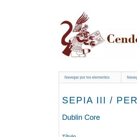
Saltar
al
contenido
principal
Navegar por los elementos
Naveg
SEPIA III / 
Dublin Core
Título