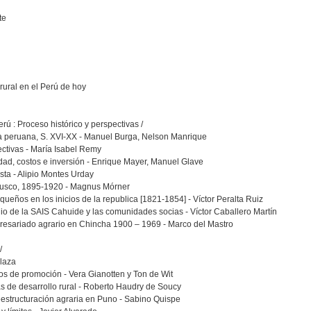
te
rural en el Perú de hoy
rú : Proceso histórico y perspectivas /
ia peruana, S. XVI-XX - Manuel Burga, Nelson Manrique
ectivas - María Isabel Remy
dad, costos e inversión - Enrique Mayer, Manuel Glave
sta - Alipio Montes Urday
: Cusco, 1895-1920 - Magnus Mórner
ueños en los inicios de la republica [1821-1854] - Víctor Peralta Ruiz
udio de la SAIS Cahuide y las comunidades socias - Víctor Caballero Martín
presariado agrario en Chincha 1900 – 1969 - Marco del Mastro
/
Plaza
ros de promoción - Vera Gianotten y Ton de Wit
icas de desarrollo rural - Roberto Haudry de Soucy
reestructuración agraria en Puno - Sabino Quispe