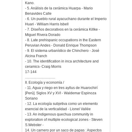
Kano.
- 5. Análisis de la cerámica Huarpa - Mario
Benavides Calle
- 6. Un pueblo rural ayacuchano durante el Imperio
Huari - William Harris Isbell
- 7. Diseños decorativos en la cerámica Killke -
Miguel Rivera Dorado
- 8. Late prehispanic occupations in the Eastern
Peruvian Andes - Donald Enrique Thompson
- 9. El sistema urbanístico de Chinchero - José
Alcina Franch
- 10. The identification in inca architecture and
ceramics- Craig Morris
17-144
..................................
II. Ecología y economía /
- 11. Agua y riego en tres ayllus de Huarochirí
[Perú]. Siglos XV y XVI - Waldemar Espinoza
Soriano
- 12. La ecología subjetiva como un elemento
esencial de la verticalidad - Lionel Vallée
- 13. An indigenous quechua community in
exploration of multiple ecological zones - Steven
S.Webster -
14. Un carnero por un saco de papas : Aspectos