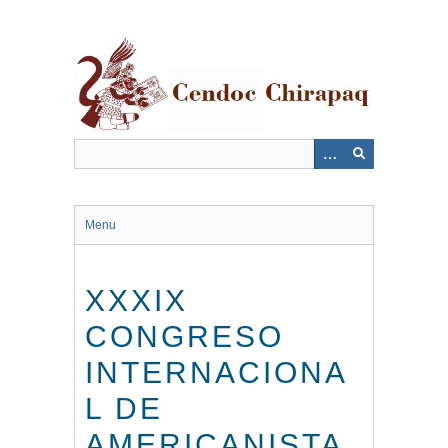
Saltar
al
contenido
principal
Menu
XXXIX
CONGRESO
INTERNACIONA
L DE
AMERICANISTA