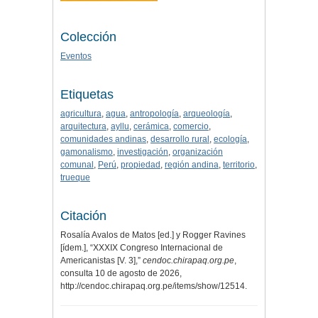
Colección
Eventos
Etiquetas
agricultura
,
agua
,
antropología
,
arqueología
,
arquitectura
,
ayllu
,
cerámica
,
comercio
,
comunidades andinas
,
desarrollo rural
,
ecología
,
gamonalismo
,
investigación
,
organización
comunal
,
Perú
,
propiedad
,
región andina
,
territorio
,
trueque
Citación
Rosalía Avalos de Matos [ed.] y Rogger Ravines
[ídem.], “XXXIX Congreso Internacional de
Americanistas [V. 3],”
cendoc.chirapaq.org.pe
,
consulta 10 de agosto de 2026,
http://cendoc.chirapaq.org.pe/items/show/12514
.