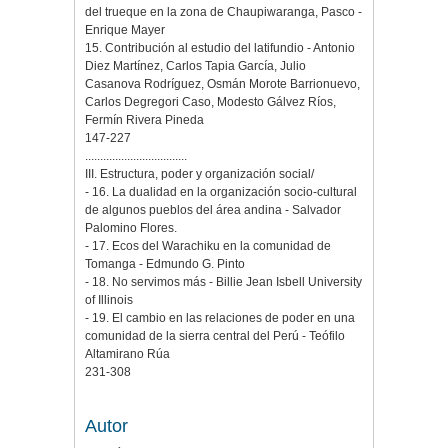
del trueque en la zona de Chaupiwaranga, Pasco -
Enrique Mayer
15. Contribución al estudio del latifundio - Antonio
Diez Martínez, Carlos Tapia García, Julio
Casanova Rodríguez, Osmán Morote Barrionuevo,
Carlos Degregori Caso, Modesto Gálvez Ríos,
Fermín Rivera Pineda
147-227
..................................
III. Estructura, poder y organización social/
- 16. La dualidad en la organización socio-cultural
de algunos pueblos del área andina - Salvador
Palomino Flores.
- 17. Ecos del Warachiku en la comunidad de
Tomanga - Edmundo G. Pinto
- 18. No servimos más - Billie Jean Isbell University
of Illinois
- 19. El cambio en las relaciones de poder en una
comunidad de la sierra central del Perú - Teófilo
Altamirano Rúa
231-308
Autor