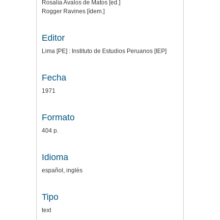
Rosalía Avalos de Matos [ed.]
Rogger Ravines [ídem.]
Editor
Lima [PE] : Instituto de Estudios Peruanos [IEP]
Fecha
1971
Formato
404 p.
Idioma
español, inglés
Tipo
text