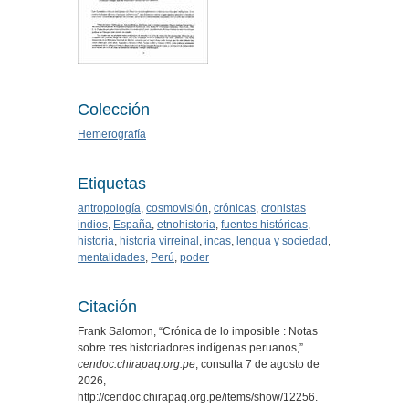
Colección
Hemerografía
Etiquetas
antropología
,
cosmovisión
,
crónicas
,
cronistas
indios
,
España
,
etnohistoria
,
fuentes históricas
,
historia
,
historia virreinal
,
incas
,
lengua y sociedad
,
mentalidades
,
Perú
,
poder
Citación
Frank Salomon, “Crónica de lo imposible : Notas
sobre tres historiadores indígenas peruanos,”
cendoc.chirapaq.org.pe
, consulta 7 de agosto de
2026,
http://cendoc.chirapaq.org.pe/items/show/12256
.