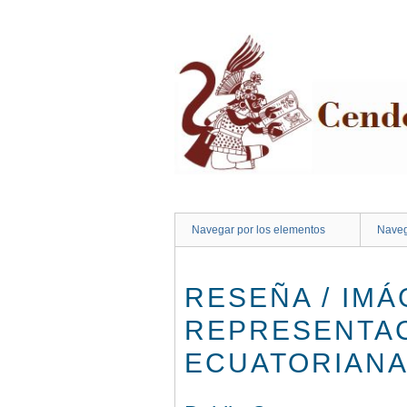
Saltar
al
contenido
principal
Navegar por los elementos
Naveg
RESEÑA / IMÁ
REPRESENTAC
ECUATORIAN