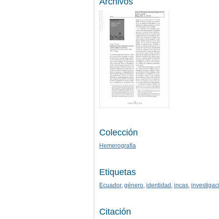
Archivos
Colección
Hemerografía
Etiquetas
Ecuador
,
género
,
identidad
,
incas
,
investigac
Citación