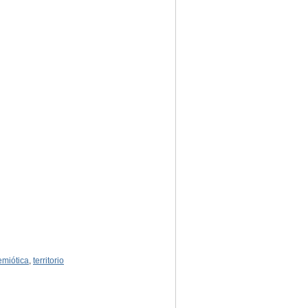
emiótica
,
territorio