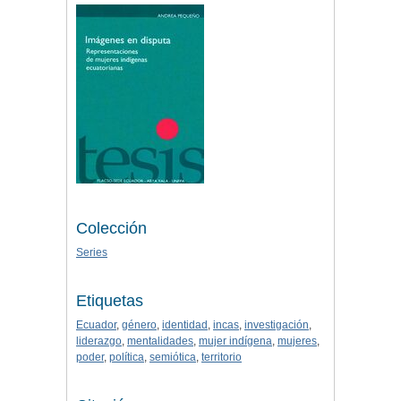
Colección
Series
Etiquetas
Ecuador
,
género
,
identidad
,
incas
,
investigación
,
liderazgo
,
mentalidades
,
mujer indígena
,
mujeres
,
poder
,
política
,
semiótica
,
territorio