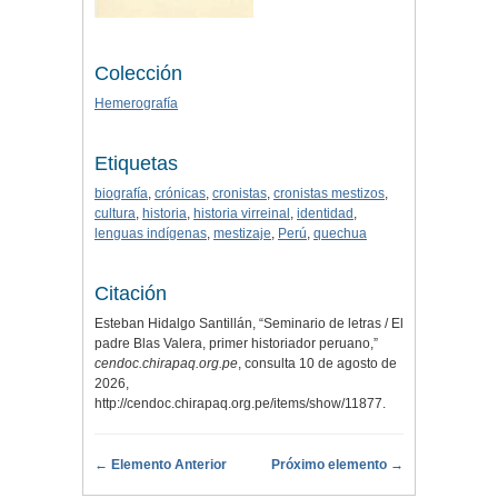
Colección
Hemerografía
Etiquetas
biografía
,
crónicas
,
cronistas
,
cronistas mestizos
,
cultura
,
historia
,
historia virreinal
,
identidad
,
lenguas indígenas
,
mestizaje
,
Perú
,
quechua
Citación
Esteban Hidalgo Santillán, “Seminario de letras / El
padre Blas Valera, primer historiador peruano,”
cendoc.chirapaq.org.pe
, consulta 10 de agosto de
2026,
http://cendoc.chirapaq.org.pe/items/show/11877
.
← Elemento Anterior
Próximo elemento →