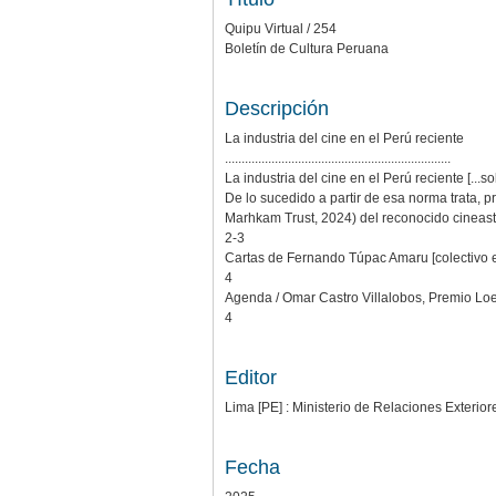
Quipu Virtual / 254
Boletín de Cultura Peruana
Descripción
La industria del cine en el Perú reciente
....................................................................
La industria del cine en el Perú reciente [..
De lo sucedido a partir de esa norma trata, p
Marhkam Trust, 2024) del reconocido cineasta
2-3
Cartas de Fernando Túpac Amaru [colectivo ed
4
Agenda / Omar Castro Villalobos, Premio Loew
4
Editor
Lima [PE] : Ministerio de Relaciones Exterior
Fecha