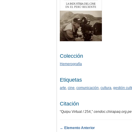
Colección
Hemerografía
Etiquetas
arte
,
cine
,
comunicación
,
cultura
,
gestión cult
Citación
“Quipu Virtual / 254,”
cendoc.chirapaq.org.pe
← Elemento Anterior