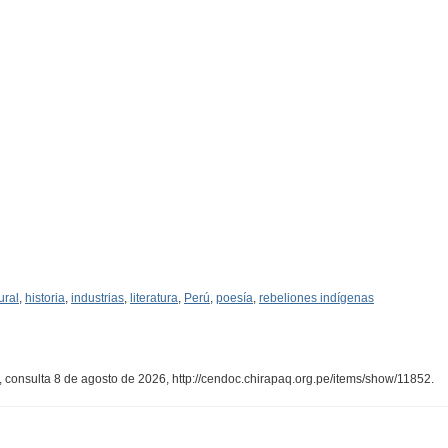
ural
,
historia
,
industrias
,
literatura
,
Perú
,
poesía
,
rebeliones indígenas
, consulta 8 de agosto de 2026,
http://cendoc.chirapaq.org.pe/items/show/11852
.