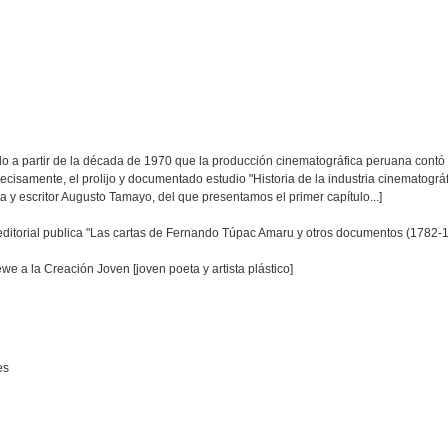
.solo a partir de la década de 1970 que la producción cinematográfica peruana cont
recisamente, el prolijo y documentado estudio "Historia de la industria cinematográ
 y escritor Augusto Tamayo, del que presentamos el primer capítulo...]
itorial publica "Las cartas de Fernando Túpac Amaru y otros documentos (1782-179
e a la Creación Joven [joven poeta y artista plástico]
es