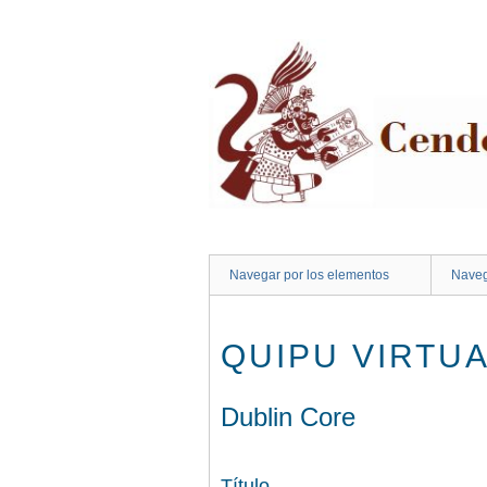
Saltar
al
contenido
principal
Navegar por los elementos
Naveg
QUIPU VIRTUA
Dublin Core
Título