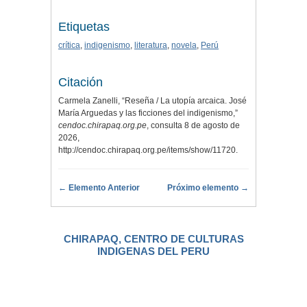
Etiquetas
crítica
,
indigenismo
,
literatura
,
novela
,
Perú
Citación
Carmela Zanelli, “Reseña / La utopía arcaica. José
María Arguedas y las ficciones del indigenismo,”
cendoc.chirapaq.org.pe
, consulta 8 de agosto de
2026,
http://cendoc.chirapaq.org.pe/items/show/11720
.
← Elemento Anterior
Próximo elemento →
CHIRAPAQ, CENTRO DE CULTURAS
INDIGENAS DEL PERU
.