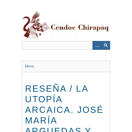
Saltar
al
contenido
principal
Menu
RESEÑA / LA
UTOPÍA
ARCAICA. JOSÉ
MARÍA
ARGUEDAS Y