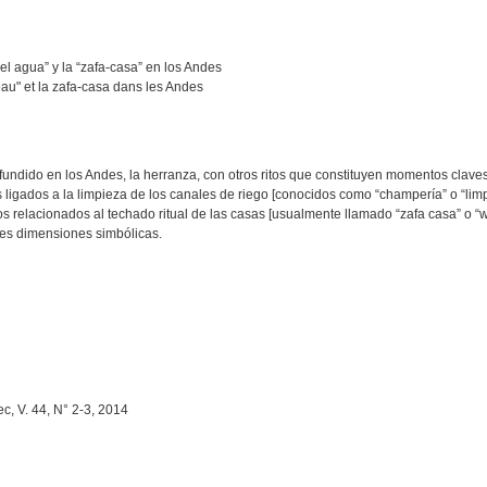
el agua” y la “zafa-casa” en los Andes
eau" et la zafa-casa dans les Andes
fundido en los Andes, la herranza, con otros ritos que constituyen momentos claves 
s ligados a la limpieza de los canales de riego [conocidos como “champería” o “lim
s relacionados al techado ritual de las casas [usualmente llamado “zafa casa” o “w
les dimensiones simbólicas.
, V. 44, N° 2-3, 2014