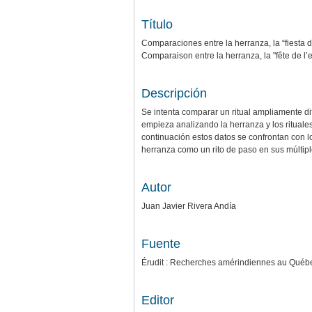
Título
Comparaciones entre la herranza, la “fiesta d
Comparaison entre la herranza, la "fête de l’
Descripción
Se intenta comparar un ritual ampliamente di
empieza analizando la herranza y los rituale
continuación estos datos se confrontan con lo
herranza como un rito de paso en sus múltip
Autor
Juan Javier Rivera Andía
Fuente
Érudit : Recherches amérindiennes au Québec
Editor