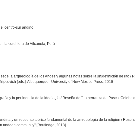
del centro-sur andino
n la cordillera de Vilcanota, Perú
esde la arqueología de los Andes y algunas notas sobre la [in]definición de rito /
Tripcevich [eds.], Albuquerque : University of New Mexico Press, 2016
ografía y la pertinencia de la ideología / Reseña de "La herranza de Pasco. Celebr
ndina y un recuento teórico fundamental de la antropología de la religión / Reseña
n an andean community" [Routledge, 2018]