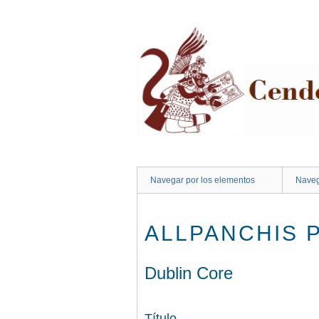
Saltar
al
contenido
principal
Navegar por los elementos
Naveg
ALLPANCHIS 
Dublin Core
Título