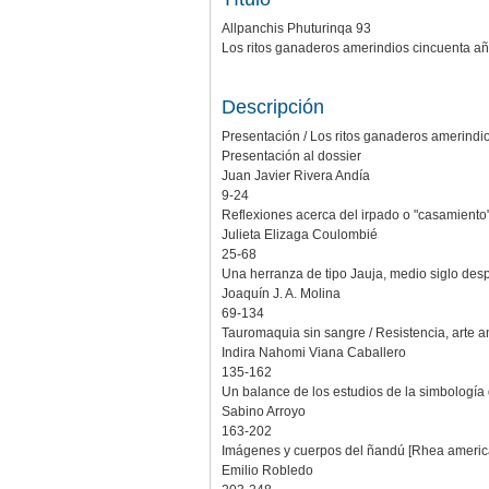
Allpanchis Phuturinqa 93
Los ritos ganaderos amerindios cincuenta a
Descripción
Presentación / Los ritos ganaderos amerindi
Presentación al dossier
Juan Javier Rivera Andía
9-24
Reflexiones acerca del irpado o "casamiento"
Julieta Elizaga Coulombié
25-68
Una herranza de tipo Jauja, medio siglo des
Joaquín J. A. Molina
69-134
Tauromaquia sin sangre / Resistencia, arte a
Indira Nahomi Viana Caballero
135-162
Un balance de los estudios de la simbología
Sabino Arroyo
163-202
Imágenes y cuerpos del ñandú [Rhea american
Emilio Robledo