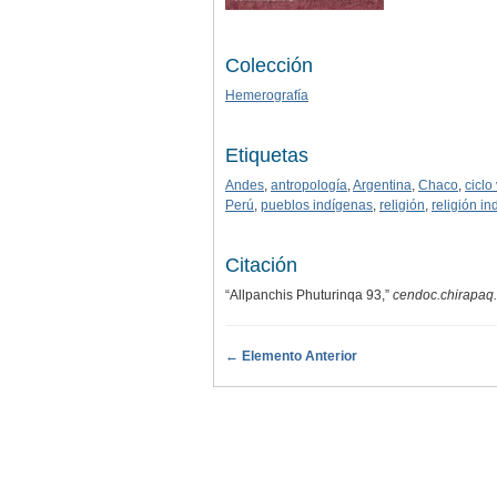
Colección
Hemerografía
Etiquetas
Andes
,
antropología
,
Argentina
,
Chaco
,
ciclo 
Perú
,
pueblos indígenas
,
religión
,
religión i
Citación
“Allpanchis Phuturinqa 93,”
cendoc.chirapaq.
← Elemento Anterior