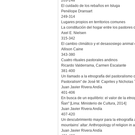
203-248
El cuidado de los rebaños en Isluga
Penélope Dransart
249-314
Lugares propios en territorios comunes
La constitución del hogar entre los pastores 
Axel E. Nielsen
315-342
El cambio climático y el desasosiego animal e
Allison Caine
343-380
Cuatro rituales pastorales andinos
Ricardo Valderrama, Carmen Escalante
381-400
Un llamado a la etnografía del pastoralismo d
Pastoralism" de José M. Capriles y Nicholas 
Juan Javier Rivera Andía
401-406
En busca de un equilibrio: el valor de la etn
Ñan" [Lima: Ministerio de Cultura, 2014]
Juan Javier Rivera Andía
407-420
Un descubrimiento mayor para la etnografía a
mountains’ altar: Anthropology of religion i
Juan Javier Rivera Andía