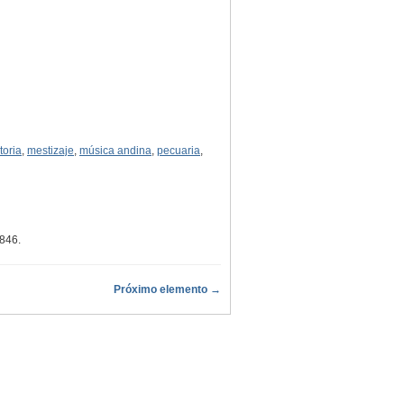
toria
,
mestizaje
,
música andina
,
pecuaria
,
0846
.
Próximo elemento →