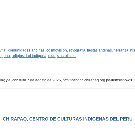
vital
,
comunidades andinas
,
cosmovisión
,
etnografía
,
fiestas andinas
,
herranza
,
his
ndígena
,
religiosidad indígena
,
ritos
,
sincretismo
org.pe
, consulta 7 de agosto de 2026,
http://cendoc.chirapaq.org.pe/items/show/1
CHIRAPAQ, CENTRO DE CULTURAS INDIGENAS DEL PERU