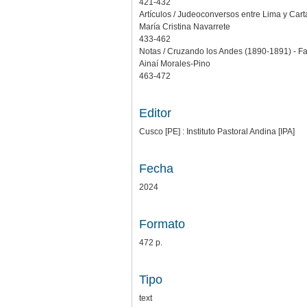
421-432
Artículos / Judeoconversos entre Lima y Ca
María Cristina Navarrete
433-462
Notas / Cruzando los Andes (1890-1891) - Fan
Ainaí Morales-Pino
463-472
Editor
Cusco [PE] : Instituto Pastoral Andina [IPA]
Fecha
2024
Formato
472 p.
Tipo
text