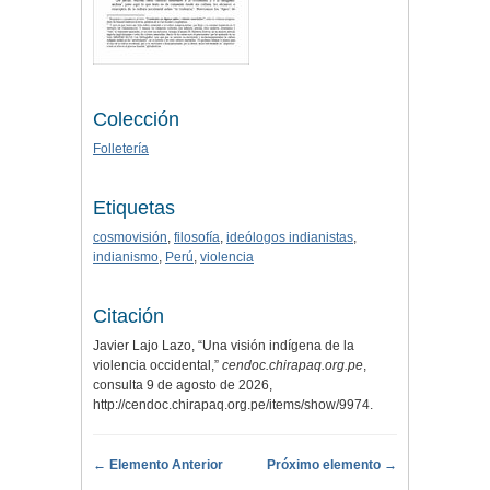
Colección
Folletería
Etiquetas
cosmovisión
,
filosofía
,
ideólogos indianistas
,
indianismo
,
Perú
,
violencia
Citación
Javier Lajo Lazo, “Una visión indígena de la
violencia occidental,”
cendoc.chirapaq.org.pe
,
consulta 9 de agosto de 2026,
http://cendoc.chirapaq.org.pe/items/show/9974
.
← Elemento Anterior
Próximo elemento →