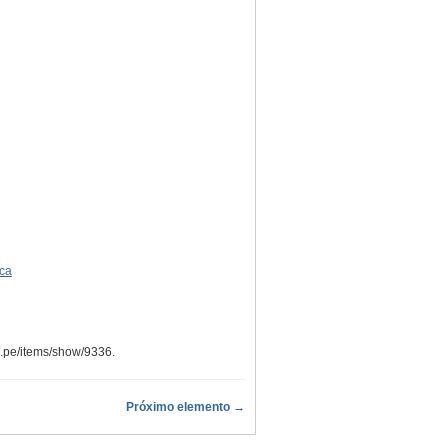
ca
g.pe/items/show/9336
.
Próximo elemento →