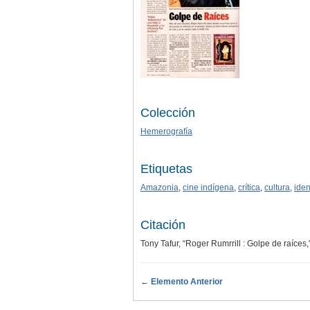
Colección
Hemerografía
Etiquetas
Amazonia
,
cine indígena
,
crítica
,
cultura
,
iden
Citación
Tony Tafur, “Roger Rumrrill : Golpe de raíces,
← Elemento Anterior