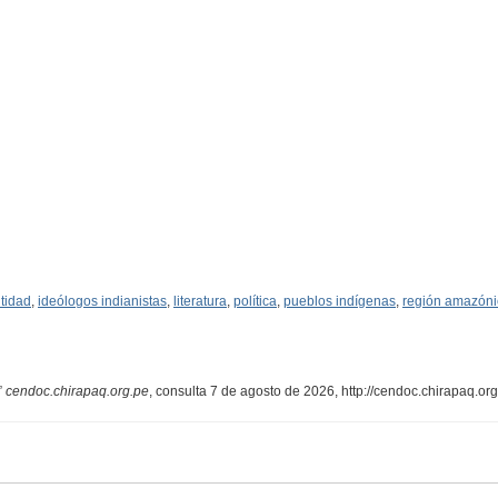
tidad
,
ideólogos indianistas
,
literatura
,
política
,
pueblos indígenas
,
región amazóni
”
cendoc.chirapaq.org.pe
, consulta 7 de agosto de 2026,
http://cendoc.chirapaq.or