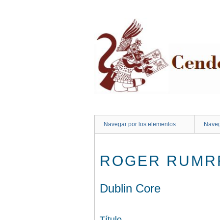
Saltar
al
contenido
principal
Navegar por los elementos
Naveg
ROGER RUMRR
Dublin Core
Título