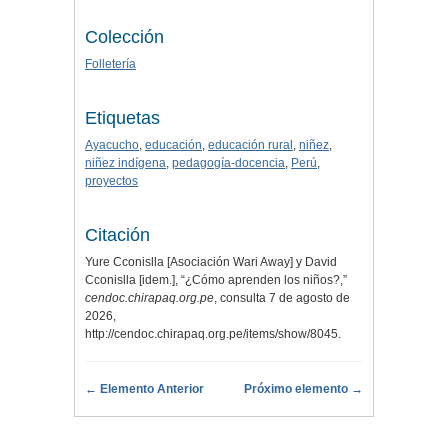
Colección
Folletería
Etiquetas
Ayacucho
,
educación
,
educación rural
,
niñez
,
niñez indígena
,
pedagogía-docencia
,
Perú
,
proyectos
Citación
Yure Cconislla [Asociación Wari Away] y David
Cconislla [idem.], “¿Cómo aprenden los niños?,”
cendoc.chirapaq.org.pe
, consulta 7 de agosto de
2026,
http://cendoc.chirapaq.org.pe/items/show/8045
.
← Elemento Anterior
Próximo elemento →