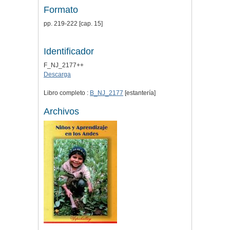
Formato
pp. 219-222 [cap. 15]
Identificador
F_NJ_2177++
Descarga
Libro completo :
B_NJ_2177
[estantería]
Archivos