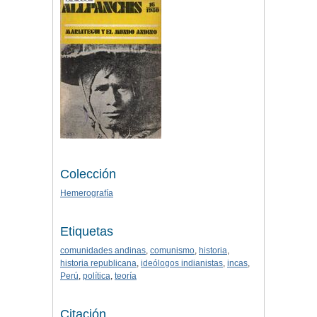
Colección
Hemerografía
Etiquetas
comunidades andinas
,
comunismo
,
historia
,
historia republicana
,
ideólogos indianistas
,
incas
,
Perú
,
política
,
teoría
Citación