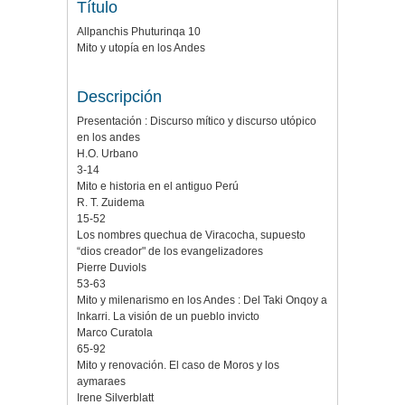
Título
Allpanchis Phuturinqa 10
Mito y utopía en los Andes
Descripción
Presentación : Discurso mítico y discurso utópico
en los andes
H.O. Urbano
3-14
Mito e historia en el antiguo Perú
R. T. Zuidema
15-52
Los nombres quechua de Viracocha, supuesto
“dios creador" de los evangelizadores
Pierre Duviols
53-63
Mito y milenarismo en los Andes : Del Taki Onqoy a
Inkarri. La visión de un pueblo invicto
Marco Curatola
65-92
Mito y renovación. El caso de Moros y los
aymaraes
Irene Silverblatt