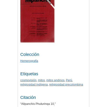
Colección
Hemerografía
Etiquetas
cosmovisión
,
mitos
,
mitos andinos
,
Perú
,
religiosidad indígena
,
religiosidad precolombina
Citación
“Allpanchis Phuturinqa 10,”