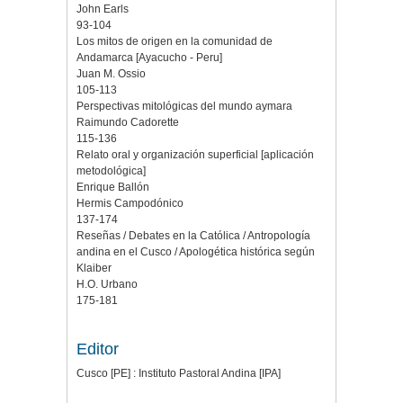
John Earls
93-104
Los mitos de origen en la comunidad de
Andamarca [Ayacucho - Peru]
Juan M. Ossio
105-113
Perspectivas mitológicas del mundo aymara
Raimundo Cadorette
115-136
Relato oral y organización superficial [aplicación
metodológica]
Enrique Ballón
Hermis Campodónico
137-174
Reseñas / Debates en la Católica / Antropología
andina en el Cusco / Apologética histórica según
Klaiber
H.O. Urbano
175-181
Editor
Cusco [PE] : Instituto Pastoral Andina [IPA]