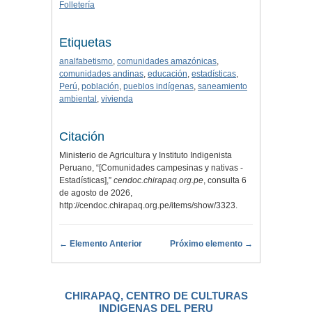
Folletería
Etiquetas
analfabetismo
,
comunidades amazónicas
,
comunidades andinas
,
educación
,
estadísticas
,
Perú
,
población
,
pueblos indígenas
,
saneamiento
ambiental
,
vivienda
Citación
Ministerio de Agricultura y Instituto Indigenista
Peruano, “[Comunidades campesinas y nativas -
Estadísticas],”
cendoc.chirapaq.org.pe
, consulta 6
de agosto de 2026,
http://cendoc.chirapaq.org.pe/items/show/3323
.
← Elemento Anterior
Próximo elemento →
CHIRAPAQ, CENTRO DE CULTURAS
INDIGENAS DEL PERU