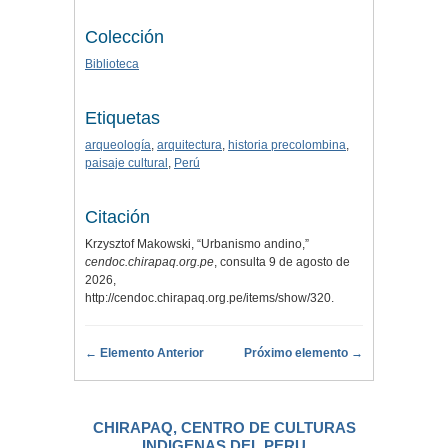
Colección
Biblioteca
Etiquetas
arqueología
,
arquitectura
,
historia precolombina
,
paisaje cultural
,
Perú
Citación
Krzysztof Makowski, “Urbanismo andino,”
cendoc.chirapaq.org.pe
, consulta 9 de agosto de
2026,
http://cendoc.chirapaq.org.pe/items/show/320
.
← Elemento Anterior
Próximo elemento →
CHIRAPAQ, CENTRO DE CULTURAS
INDIGENAS DEL PERU