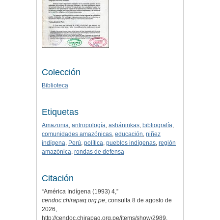
Colección
Biblioteca
Etiquetas
Amazonia
,
antropología
,
asháninkas
,
bibliografía
,
comunidades amazónicas
,
educación
,
niñez
indígena
,
Perú
,
política
,
pueblos indígenas
,
región
amazónica
,
rondas de defensa
Citación
“América Indígena (1993) 4,”
cendoc.chirapaq.org.pe
, consulta 8 de agosto de
2026,
http://cendoc.chirapaq.org.pe/items/show/2989
.