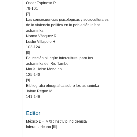
Oscar Espinosa R.
79-101
[7]
Las consecuencias psicológicas y socioculturales
de la violencia política en la población infantil
asháninka
Norma Vásquez R.
Leslie Villapolo H
103-124
[8]
Educación bilingüe intercultural para los
asháninka del Río Tambo
María Heise Mondino
125-140
[9]
Bibliografía etnográfica sobre los asháninka
Jaime Regan M.
141-146
Editor
México DF [MX] : Instituto Indigenista
Interamericano [III]