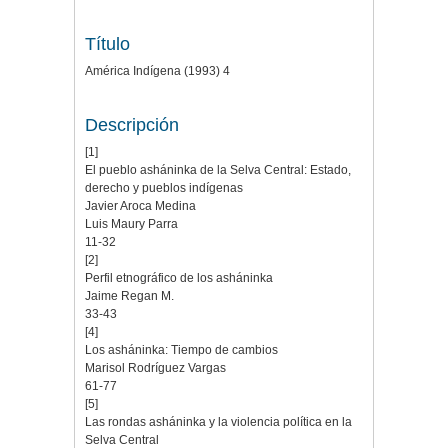
Título
América Indígena (1993) 4
Descripción
[1]
El pueblo asháninka de la Selva Central: Estado,
derecho y pueblos indígenas
Javier Aroca Medina
Luis Maury Parra
11-32
[2]
Perfil etnográfico de los asháninka
Jaime Regan M.
33-43
[4]
Los asháninka: Tiempo de cambios
Marisol Rodríguez Vargas
61-77
[5]
Las rondas asháninka y la violencia política en la
Selva Central