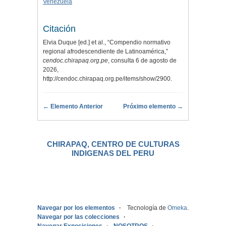
Venezuela
Citación
Elvia Duque [ed.] et al., “Compendio normativo
regional afrodescendiente de Latinoamérica,”
cendoc.chirapaq.org.pe
, consulta 6 de agosto de
2026,
http://cendoc.chirapaq.org.pe/items/show/2900
.
← Elemento Anterior
Próximo elemento →
CHIRAPAQ, CENTRO DE CULTURAS
INDIGENAS DEL PERU
.
Navegar por los elementos
Tecnología de
Omeka
.
Navegar por las colecciones