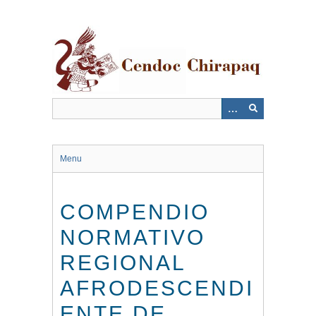
Saltar
al
contenido
principal
Menu
COMPENDIO
NORMATIVO
REGIONAL
AFRODESCENDI
ENTE DE