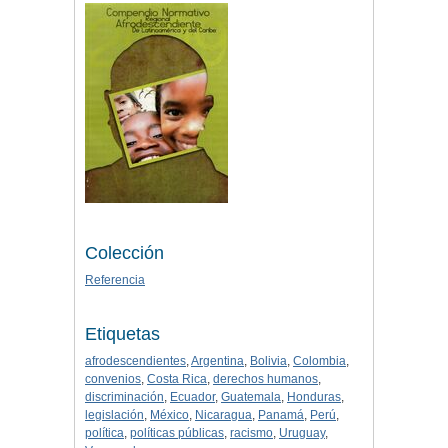
Colección
Referencia
Etiquetas
afrodescendientes
,
Argentina
,
Bolivia
,
Colombia
,
convenios
,
Costa Rica
,
derechos humanos
,
discriminación
,
Ecuador
,
Guatemala
,
Honduras
,
legislación
,
México
,
Nicaragua
,
Panamá
,
Perú
,
política
,
políticas públicas
,
racismo
,
Uruguay
,