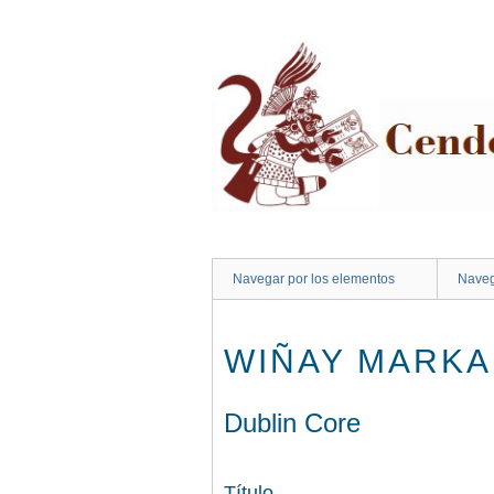
Saltar
al
contenido
principal
Navegar por los elementos
Naveg
WIÑAY MARKA
Dublin Core
Título