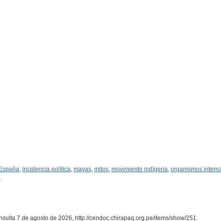
España
,
incidencia política
,
mayas
,
mitos
,
movimiento indígena
,
organismos intern
l
onsulta 7 de agosto de 2026,
http://cendoc.chirapaq.org.pe/items/show/251
.