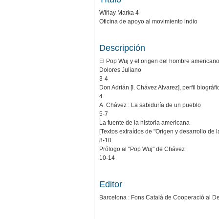
Wiñay Marka 4
Oficina de apoyo al movimiento indio
Descripción
El Pop Wuj y el origen del hombre american
Dolores Juliano
3-4
Don Adrián [I. Chávez Alvarez], perfil biográfi
4
A. Chávez : La sabiduría de un pueblo
5-7
La fuente de la historia americana
[Textos extraídos de "Origen y desarrollo de 
8-10
Prólogo al "Pop Wuj" de Chávez
10-14
Editor
Barcelona : Fons Catalá de Cooperació al De