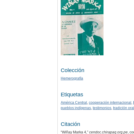
Colección
Hemerografía
Etiquetas
América Central
,
cooperación internacional
,
pueblos indígenas
,
testimonios
,
tradición ora
Citación
“Wiñay Marka 4,”
cendoc.chirapaq.org.pe
, c