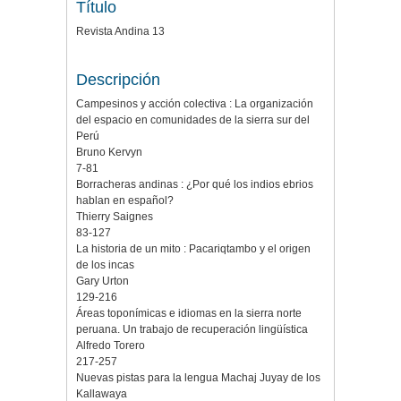
Título
Revista Andina 13
Descripción
Campesinos y acción colectiva : La organización
del espacio en comunidades de la sierra sur del
Perú
Bruno Kervyn
7-81
Borracheras andinas : ¿Por qué los indios ebrios
hablan en español?
Thierry Saignes
83-127
La historia de un mito : Pacariqtambo y el origen
de los incas
Gary Urton
129-216
Áreas toponímicas e idiomas en la sierra norte
peruana. Un trabajo de recuperación lingüística
Alfredo Torero
217-257
Nuevas pistas para la lengua Machaj Juyay de los
Kallawaya