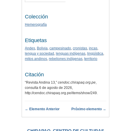
Colección
Hemerografía
Etiquetas
Andes
,
Bolivia
,
campesinado
,
cronistas
,
incas
,
lengua y sociedad
,
lenguas indígenas
,
lingüística
,
mitos andinos
,
rebeliones indígenas
,
territorio
Citación
“Revista Andina 13,”
cendoc.chirapaq.org.pe
,
consulta 6 de agosto de 2026,
http://cendoc.chirapaq.org.pe/items/show/249
.
← Elemento Anterior
Próximo elemento →
CHIRAPAQ, CENTRO DE CULTURAS