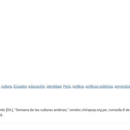
,
cultura
,
Ecuador
,
educación
,
identidad
,
Perú
,
política
,
políticas públicas
,
proyectos
te [Dir.], “Semana de las culturas andinas,”
cendoc.chirapaq.org.pe
, consulta 8 d
38
.