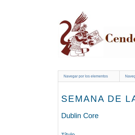
Saltar
al
contenido
principal
Navegar por los elementos
Naveg
SEMANA DE L
Dublin Core
Título