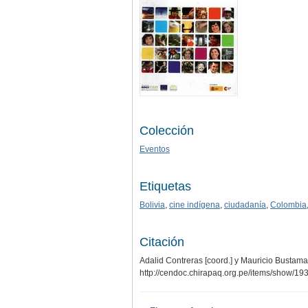
Colección
Eventos
Etiquetas
Bolivia
,
cine indígena
,
ciudadanía
,
Colombia
Citación
Adalid Contreras [coord.] y Mauricio Bustaman
http://cendoc.chirapaq.org.pe/items/show/19