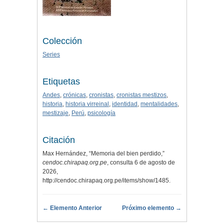
Colección
Series
Etiquetas
Andes
,
crónicas
,
cronistas
,
cronistas mestizos
,
historia
,
historia virreinal
,
identidad
,
mentalidades
,
mestizaje
,
Perú
,
psicología
Citación
Max Hernández, “Memoria del bien perdido,”
cendoc.chirapaq.org.pe
, consulta 6 de agosto de
2026,
http://cendoc.chirapaq.org.pe/items/show/1485
.
← Elemento Anterior
Próximo elemento →