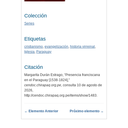
Colección
Series
Etiquetas
cristianismo
,
evangelización
,
historia virreinal
,
Iglesia
,
Paraguay
Citación
Margarita Durán Estrago, “Presencia franciscana
en el Paraguay [1538-1824],”
cendoc.chirapaq.org.pe
, consulta 10 de agosto de
2026,
http://cendoc.chirapaq.org.pe/items/show/1483
.
← Elemento Anterior
Próximo elemento →