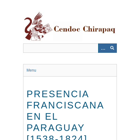
Saltar
al
contenido
principal
Menu
PRESENCIA
FRANCISCANA
EN EL
PARAGUAY
[1538-1824]