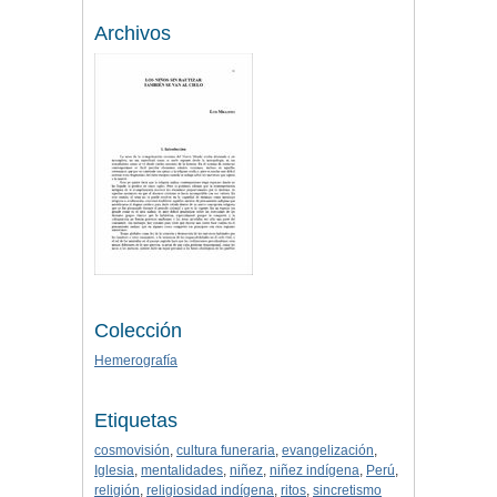
Archivos
Colección
Hemerografía
Etiquetas
cosmovisión
,
cultura funeraria
,
evangelización
,
Iglesia
,
mentalidades
,
niñez
,
niñez indígena
,
Perú
,
religión
,
religiosidad indígena
,
ritos
,
sincretismo