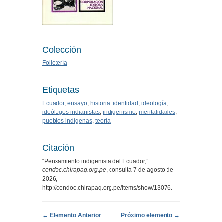
Colección
Folletería
Etiquetas
Ecuador
,
ensayo
,
historia
,
identidad
,
ideología
,
ideólogos indianistas
,
indigenismo
,
mentalidades
,
pueblos indígenas
,
teoría
Citación
“Pensamiento indigenista del Ecuador,”
cendoc.chirapaq.org.pe
, consulta 7 de agosto de
2026,
http://cendoc.chirapaq.org.pe/items/show/13076
.
← Elemento Anterior
Próximo elemento →