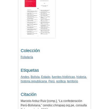
Colección
Folletería
Etiquetas
Andes
,
Bolivia
,
Estado
,
fuentes históricas
,
historia
,
historia republicana
,
Perú
,
política
,
territorio
Citación
Marcelo Arduz Ruiz [comp.], “La confederación
Perú-Boliviana,”
cendoc.chirapaq.org.pe
, consulta