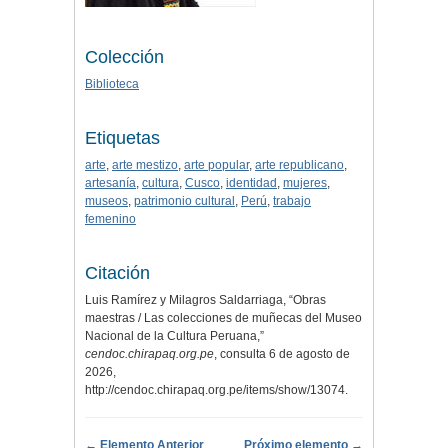
Colección
Biblioteca
Etiquetas
arte
,
arte mestizo
,
arte popular
,
arte republicano
,
artesanía
,
cultura
,
Cusco
,
identidad
,
mujeres
,
museos
,
patrimonio cultural
,
Perú
,
trabajo
femenino
Citación
Luis Ramírez y Milagros Saldarriaga, “Obras
maestras / Las colecciones de muñecas del Museo
Nacional de la Cultura Peruana,”
cendoc.chirapaq.org.pe
, consulta 6 de agosto de
2026,
http://cendoc.chirapaq.org.pe/items/show/13074
.
← Elemento Anterior
Próximo elemento →