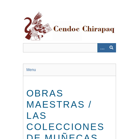
Saltar
al
contenido
principal
Menu
OBRAS
MAESTRAS /
LAS
COLECCIONES
DE MUÑECAS