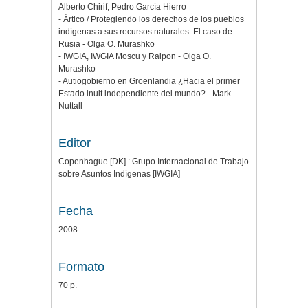
Alberto Chirif, Pedro García Hierro
- Ártico / Protegiendo los derechos de los pueblos
indígenas a sus recursos naturales. El caso de
Rusia - Olga O. Murashko
- IWGIA, IWGIA Moscu y Raipon - Olga O.
Murashko
- Autiogobierno en Groenlandia ¿Hacia el primer
Estado inuit independiente del mundo? - Mark
Nuttall
Editor
Copenhague [DK] : Grupo Internacional de Trabajo
sobre Asuntos Indígenas [IWGIA]
Fecha
2008
Formato
70 p.