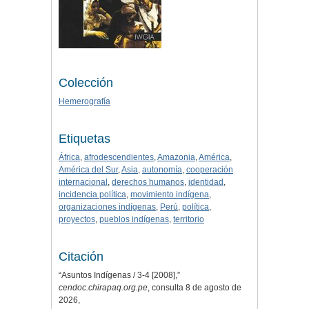
Colección
Hemerografía
Etiquetas
África
,
afrodescendientes
,
Amazonia
,
América
,
América del Sur
,
Asia
,
autonomía
,
cooperación
internacional
,
derechos humanos
,
identidad
,
incidencia política
,
movimiento indígena
,
organizaciones indígenas
,
Perú
,
política
,
proyectos
,
pueblos indígenas
,
territorio
Citación
“Asuntos Indígenas / 3-4 [2008],”
cendoc.chirapaq.org.pe
, consulta 8 de agosto de
2026,