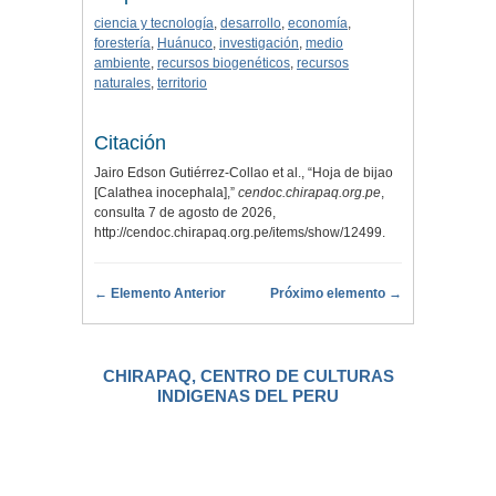
ciencia y tecnología
,
desarrollo
,
economía
,
forestería
,
Huánuco
,
investigación
,
medio
ambiente
,
recursos biogenéticos
,
recursos
naturales
,
territorio
Citación
Jairo Edson Gutiérrez-Collao et al., “Hoja de bijao
[Calathea inocephala],”
cendoc.chirapaq.org.pe
,
consulta 7 de agosto de 2026,
http://cendoc.chirapaq.org.pe/items/show/12499
.
← Elemento Anterior
Próximo elemento →
CHIRAPAQ, CENTRO DE CULTURAS
INDIGENAS DEL PERU
.