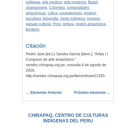
indígena
,
arte mestizo
,
arte moderno
,
Brasil
,
chamanismo
,
Colombia
,
comunidades
amazónicas
,
crítica
,
curanderismo
,
ensayo
,
escultura
,
fotografía
,
mujer indígena
,
museos
,
paisaje cultural
,
Perú
,
pintura
,
región amazónica
,
territorio
Citación
Pedro Jave [ed.] y Sandra García [ídem.], “Actas / I
Congreso de arte amazónico,”
cendoc.chirapaq.org.pe
, consulta 6 de agosto de
2026,
http://cendoc.chirapaq.org.pe/items/show/12355
.
← Elemento Anterior
Próximo elemento →
CHIRAPAQ, CENTRO DE CULTURAS
INDIGENAS DEL PERU