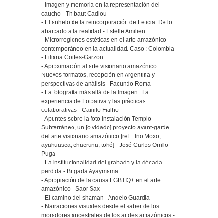
- Imagen y memoria en la representación del
caucho - Thibaut Cadiou
- El anhelo de la reincorporación de Leticia: De lo
abarcado a la realidad - Estelle Amilien
- Microrregiones estéticas en el arte amazónico
contemporáneo en la actualidad. Caso : Colombia
- Liliana Cortés-Garzón
- Aproximación al arte visionario amazónico :
Nuevos formatos, recepción en Argentina y
perspectivas de análisis - Facundo Roma
- La fotografía más allá de la imagen : La
experiencia de Fotoativa y las prácticas
colaborativas - Camilo Fialho
- Apuntes sobre la foto instalación Templo
Subterráneo, un [olvidado] proyecto avant-garde
del arte visionario amazónico [ref. : Ino Moxo,
ayahuasca, chacruna, tohé] - José Carlos Orrillo
Puga
- La institucionalidad del grabado y la década
perdida - Brigada Ayaymama
- Apropiación de la causa LGBTIQ+ en el arte
amazónico - Saor Sax
- El camino del shaman - Angelo Guardia
- Narraciones visuales desde el saber de los
moradores ancestrales de los andes amazónicos -