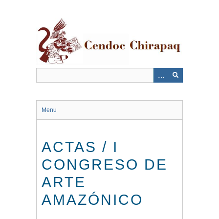
Saltar
al
contenido
principal
Menu
ACTAS / I
CONGRESO DE
ARTE
AMAZÓNICO