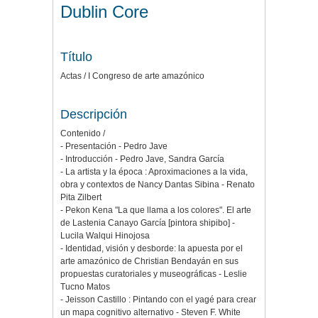
Dublin Core
Título
Actas / I Congreso de arte amazónico
Descripción
Contenido /
- Presentación - Pedro Jave
- Introducción - Pedro Jave, Sandra García
- La artista y la época : Aproximaciones a la vida,
obra y contextos de Nancy Dantas Sibina - Renato
Pita Zilbert
- Pekon Kena "La que llama a los colores". El arte
de Lastenia Canayo García [pintora shipibo] -
Lucila Walqui Hinojosa
- Identidad, visión y desborde: la apuesta por el
arte amazónico de Christian Bendayán en sus
propuestas curatoriales y museográficas - Leslie
Tucno Matos
- Jeisson Castillo : Pintando con el yagé para crear
un mapa cognitivo alternativo - Steven F. White