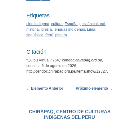
Etiquetas
cine indígena
,
cultura
,
España
,
gestión cultural
,
historia
,
Iglesia
,
lenguas indígenas
,
Lima
,
lingüística
,
Perú
,
pintura
Citación
“Quipu Virtual / 264,”
cendoc.chirapaq.org.pe
,
consulta 6 de agosto de 2026,
http://cendoc.chirapaq.org.pe/items/show/12327
.
← Elemento Anterior
Próximo elemento →
CHIRAPAQ, CENTRO DE CULTURAS
INDIGENAS DEL PERU