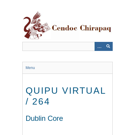
Saltar
al
contenido
principal
Menu
QUIPU VIRTUAL
/ 264
Dublin Core