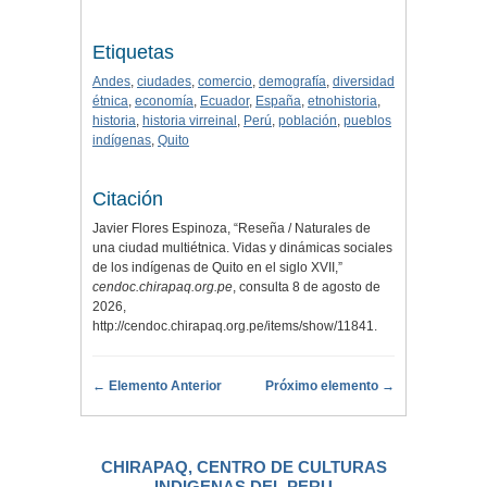
Etiquetas
Andes
,
ciudades
,
comercio
,
demografía
,
diversidad
étnica
,
economía
,
Ecuador
,
España
,
etnohistoria
,
historia
,
historia virreinal
,
Perú
,
población
,
pueblos
indígenas
,
Quito
Citación
Javier Flores Espinoza, “Reseña / Naturales de
una ciudad multiétnica. Vidas y dinámicas sociales
de los indígenas de Quito en el siglo XVII,”
cendoc.chirapaq.org.pe
, consulta 8 de agosto de
2026,
http://cendoc.chirapaq.org.pe/items/show/11841
.
← Elemento Anterior
Próximo elemento →
CHIRAPAQ, CENTRO DE CULTURAS
INDIGENAS DEL PERU