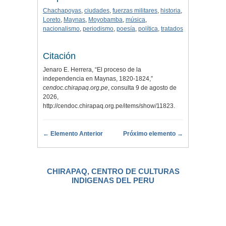
Chachapoyas
,
ciudades
,
fuerzas militares
,
historia
,
Loreto
,
Maynas
,
Moyobamba
,
música
,
nacionalismo
,
periodismo
,
poesía
,
política
,
tratados
Citación
Jenaro E. Herrera, “El proceso de la
independencia en Maynas, 1820-1824,”
cendoc.chirapaq.org.pe
, consulta 9 de agosto de
2026,
http://cendoc.chirapaq.org.pe/items/show/11823
.
← Elemento Anterior
Próximo elemento →
CHIRAPAQ, CENTRO DE CULTURAS
INDIGENAS DEL PERU
.