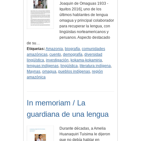
Joaquin de Omaguas 1933 -
Iquitos 2016], uno de los
últimos hablantes de lengua
omagua y principal colaborador
para recuperar la lengua, con
lingüistas norteamericanos y
peruanos. Aspecto destacado
de su…
Etiquetas:
Amazonia
,
biografía
,
comunidades
amazónicas
,
cuento
,
demografía
,
diversidad
lingüística
,
investigación
,
kokama-kokamiria
,
lenguas indígenas
,
lingüística
,
literatura indígena
,
Maynas
,
omagua
,
pueblos indígenas
,
región
amazónica
In memoriam / La
guardiana de una lengua
Durante décadas, a Amelia
Huanaquiri Tuisima le dijeron
que no debía hablar en