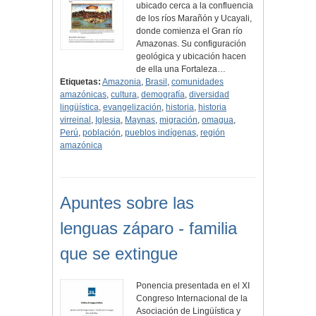
ubicado cerca a la confluencia
de los ríos Marañón y Ucayali,
donde comienza el Gran río
Amazonas. Su configuración
geológica y ubicación hacen
de ella una Fortaleza…
Etiquetas:
Amazonia
,
Brasil
,
comunidades
amazónicas
,
cultura
,
demografía
,
diversidad
lingüística
,
evangelización
,
historia
,
historia
virreinal
,
Iglesia
,
Maynas
,
migración
,
omagua
,
Perú
,
población
,
pueblos indígenas
,
región
amazónica
Apuntes sobre las
lenguas záparo - familia
que se extingue
Ponencia presentada en el XI
Congreso Internacional de la
Asociación de Lingüística y