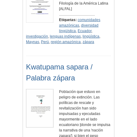
Filología de la América Latina
[ALFAL]
.......................................
Etiquetas:
comunidades
amazónicas
,
diversidad
lingüística
,
Ecuador
,
investigación
,
lenguas indígenas
,
lingüística
,
Maynas
,
Perú
,
región amazónica
,
zápara
Kwatupama sapara /
Palabra zápara
Población que estuvo en
peligro de extinción. Las
políticas de rescate y
revitalización han sido
impulsadas y ejecutadas
mayormente en el lado
ecuatoriano [donde se impulsa
la narrativa de una 'nación
zapara'], si bien el peso