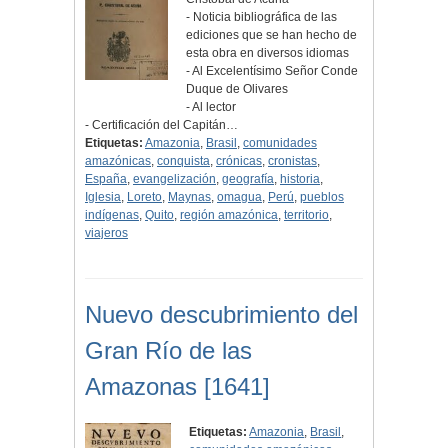
- Noticia bibliográfica de las
ediciones que se han hecho de
esta obra en diversos idiomas
- Al Excelentísimo Señor Conde
Duque de Olivares
- Al lector
- Certificación del Capitán…
Etiquetas:
Amazonia
,
Brasil
,
comunidades
amazónicas
,
conquista
,
crónicas
,
cronistas
,
España
,
evangelización
,
geografía
,
historia
,
Iglesia
,
Loreto
,
Maynas
,
omagua
,
Perú
,
pueblos
indígenas
,
Quito
,
región amazónica
,
territorio
,
viajeros
Nuevo descubrimiento del
Gran Río de las
Amazonas [1641]
Etiquetas:
Amazonia
,
Brasil
,