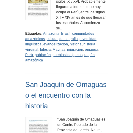
siglos IX y XVI. Probablemente
llegaron a territorio que hoy
ocupa el Perú, entre los siglos
XIII y XIV antes de que llegaran
los españoles. Al comienzo
se…
Etiquetas:
Amazonia
,
Brasil
,
comunidades
amazónicas
,
cultura
,
demografía
,
diversidad
lingüística
,
evangelización
,
historia
,
historia
virreinal
,
Iglesia
,
Maynas
,
migración
,
omagua
,
Perú
,
población
,
pueblos indígenas
,
región
amazónica
San Joaquin de Omaguas
o el encuentro con la
historia
"San Joaquín de Omaguas es
un Centro Poblado de la
Provincia de Loreto- Nauta,