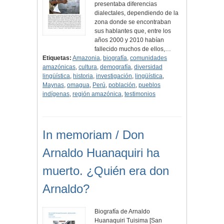
presentaba diferencias
dialectales, dependiendo de la
zona donde se encontraban
sus hablantes que, entre los
años 2000 y 2010 habían
fallecido muchos de ellos,…
Etiquetas:
Amazonia
,
biografía
,
comunidades
amazónicas
,
cultura
,
demografía
,
diversidad
lingüística
,
historia
,
investigación
,
lingüística
,
Maynas
,
omagua
,
Perú
,
población
,
pueblos
indígenas
,
región amazónica
,
testimonios
In memoriam / Don
Arnaldo Huanaquiri ha
muerto. ¿Quién era don
Arnaldo?
Biografía de Arnaldo
Huanaquiri Tuisima [San