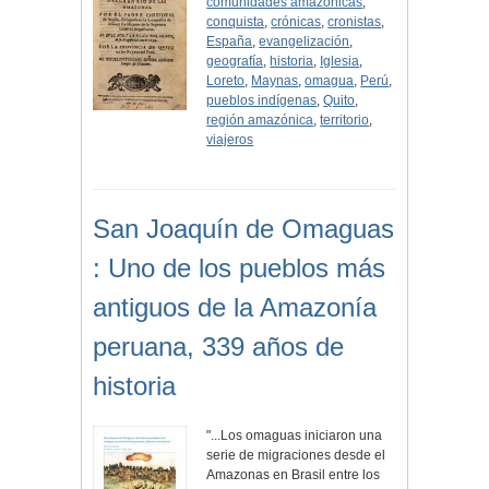
comunidades amazónicas
,
conquista
,
crónicas
,
cronistas
,
España
,
evangelización
,
geografía
,
historia
,
Iglesia
,
Loreto
,
Maynas
,
omagua
,
Perú
,
pueblos indígenas
,
Quito
,
región amazónica
,
territorio
,
viajeros
San Joaquín de Omaguas
: Uno de los pueblos más
antiguos de la Amazonía
peruana, 339 años de
historia
"...Los omaguas iniciaron una
serie de migraciones desde el
Amazonas en Brasil entre los