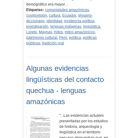
demográfico era mayor…
Etiquetas:
comunidades amazónicas
,
cosmovisión
,
cultura
,
Ecuador
,
glosario-
diccionario
,
identidad
,
incidencia política
,
investigación
,
lenguas indígenas
,
lingüística
,
Loreto
,
Maynas
,
mitos
,
mitos amazónicos
,
patrimonio cultural
,
Perú
,
política
,
políticas
públicas
,
tradición oral
Algunas evidencias
lingüísticas del contacto
quechua - lenguas
amazónicas
"...Las evidencias actuales
presentadas por los estudios
de historia, arqueología y
lingüística en el territorio
peruano demuestran que, en