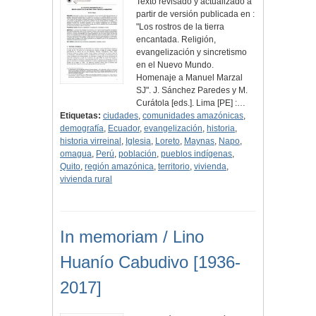
Texto revisado y actualizado a
partir de versión publicada en :
"Los rostros de la tierra
encantada. Religión,
evangelización y sincretismo
en el Nuevo Mundo.
Homenaje a Manuel Marzal
SJ". J. Sánchez Paredes y M.
Curátola [eds.]. Lima [PE] :…
Etiquetas:
ciudades
,
comunidades amazónicas
,
demografía
,
Ecuador
,
evangelización
,
historia
,
historia virreinal
,
Iglesia
,
Loreto
,
Maynas
,
Napo
,
omagua
,
Perú
,
población
,
pueblos indígenas
,
Quito
,
región amazónica
,
territorio
,
vivienda
,
vivienda rural
In memoriam / Lino
Huanío Cabudivo [1936-
2017]