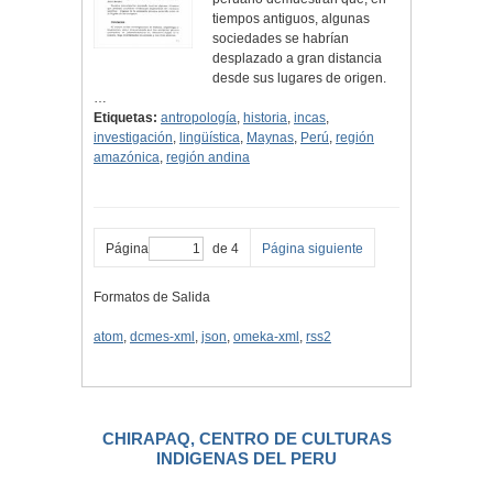
tiempos antiguos, algunas
sociedades se habrían
desplazado a gran distancia
desde sus lugares de origen.
…
Etiquetas:
antropología
,
historia
,
incas
,
investigación
,
lingüística
,
Maynas
,
Perú
,
región
amazónica
,
región andina
Página
de 4
Página siguiente
Formatos de Salida
atom
,
dcmes-xml
,
json
,
omeka-xml
,
rss2
CHIRAPAQ, CENTRO DE CULTURAS
INDIGENAS DEL PERU