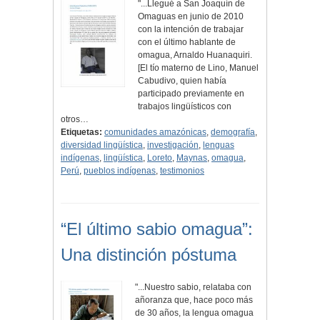
"...Llegué a San Joaquín de
Omaguas en junio de 2010
con la intención de trabajar
con el último hablante de
omagua, Arnaldo Huanaquiri.
[El tío materno de Lino, Manuel
Cabudivo, quien había
participado previamente en
trabajos lingüísticos con
otros…
Etiquetas:
comunidades amazónicas
,
demografía
,
diversidad lingüística
,
investigación
,
lenguas
indígenas
,
lingüística
,
Loreto
,
Maynas
,
omagua
,
Perú
,
pueblos indígenas
,
testimonios
“El último sabio omagua”:
Una distinción póstuma
"...Nuestro sabio, relataba con
añoranza que, hace poco más
de 30 años, la lengua omagua