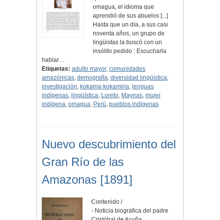
omagua, el idioma que
aprendió de sus abuelos [...]
Hasta que un día, a sus casi
noventa años, un grupo de
lingüistas la buscó con un
insólito pedido : Escucharla
hablar…
Etiquetas:
adulto mayor
,
comunidades
amazónicas
,
demografía
,
diversidad lingüística
,
investigación
,
kokama-kokamiria
,
lenguas
indígenas
,
lingüística
,
Loreto
,
Maynas
,
mujer
indígena
,
omagua
,
Perú
,
pueblos indígenas
Nuevo descubrimiento del
Gran Río de las
Amazonas [1891]
Contenido /
- Noticia biográfica del padre
Cristóbal de Acuña