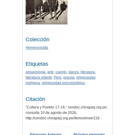
Colección
Hemerografía
Etiquetas
arqueología
,
arte
,
cuento
,
danza
,
literatura
,
literatura infantil
,
Perú
,
poesía
,
religiosidad
indígena
,
religiosidad precolombina
Citación
“Cultura y Pueblo 17-18,”
cendoc.chirapaq.org.pe
,
consulta 10 de agosto de 2026,
http://cendoc.chirapaq.org.pe/items/show/118
.
← Elemento Anterior
Próximo elemento →