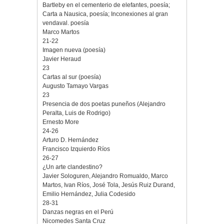
Bartleby en el cementerio de elefantes, poesía;
Carta a Nausica, poesía; Inconexiones al gran
vendaval. poesía
Marco Martos
21-22
Imagen nueva (poesía)
Javier Heraud
23
Cartas al sur (poesía)
Augusto Tamayo Vargas
23
Presencia de dos poetas puneños (Alejandro
Peralta, Luis de Rodrigo)
Ernesto More
24-26
Arturo D. Hernández
Francisco Izquierdo Ríos
26-27
¿Un arte clandestino?
Javier Sologuren, Alejandro Romualdo, Marco
Martos, Ivan Ríos, José Tola, Jesús Ruiz Durand,
Emilio Hernández, Julia Codesido
28-31
Danzas negras en el Perú
Nicomedes Santa Cruz