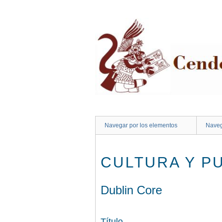
Saltar
al
contenido
principal
Navegar por los elementos
Naveg
CULTURA Y PU
Dublin Core
Título