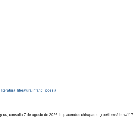
,
literatura
,
literatura infantil
,
poesía
rg.pe
, consulta 7 de agosto de 2026,
http://cendoc.chirapaq.org.pe/items/show/117
.