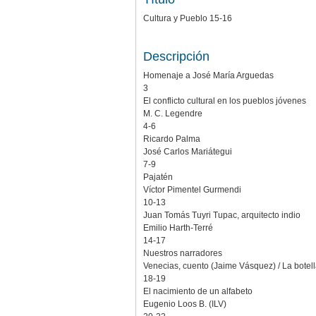
Cultura y Pueblo 15-16
Descripción
Homenaje a José María Arguedas
3
El conflicto cultural en los pueblos jóvenes
M. C. Legendre
4-6
Ricardo Palma
José Carlos Mariátegui
7-9
Pajatén
Víctor Pimentel Gurmendi
10-13
Juan Tomás Tuyri Tupac, arquitecto indio
Emilio Harth-Terré
14-17
Nuestros narradores
Venecias, cuento (Jaime Vásquez) / La botel
18-19
El nacimiento de un alfabeto
Eugenio Loos B. (ILV)