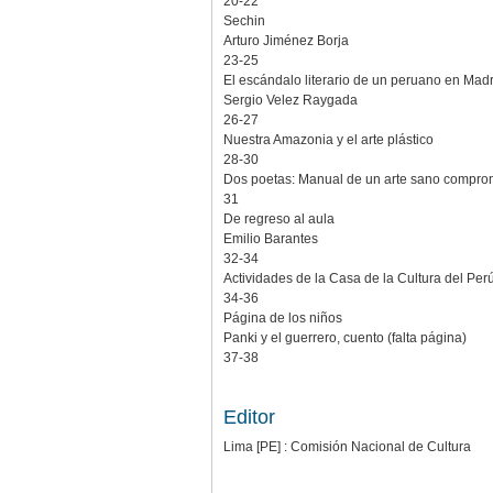
20-22
Sechin
Arturo Jiménez Borja
23-25
El escándalo literario de un peruano en Madr
Sergio Velez Raygada
26-27
Nuestra Amazonia y el arte plástico
28-30
Dos poetas: Manual de un arte sano comprom
31
De regreso al aula
Emilio Barantes
32-34
Actividades de la Casa de la Cultura del Per
34-36
Página de los niños
Panki y el guerrero, cuento (falta página)
37-38
Editor
Lima [PE] : Comisión Nacional de Cultura